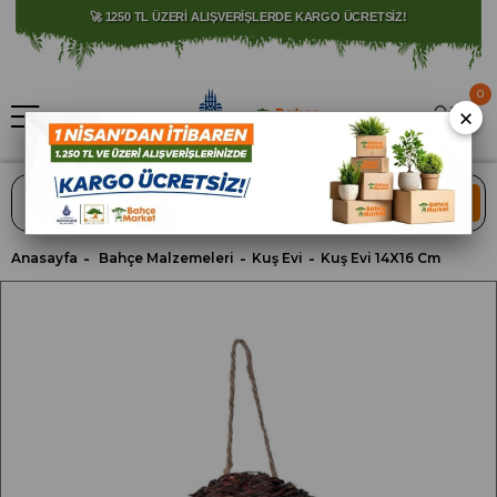
⚠️ SATIŞLARIMIZ YALNIZCA İSTANBUL İLİ İLE SINIRLIDIR.
🚀 1250 TL ÜZERİ ALIŞVERİŞLERDE KARGO ÜCRETSİZ!
0
×
ARA
Anasayfa
Bahçe Malzemeleri
Kuş Evi
Kuş Evi 14X16 Cm