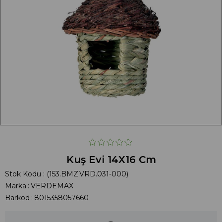
Kuş Evi 14X16 Cm
Stok Kodu
(153.BMZ.VRD.031-000)
Marka
:
VERDEMAX
Barkod
:
8015358057660