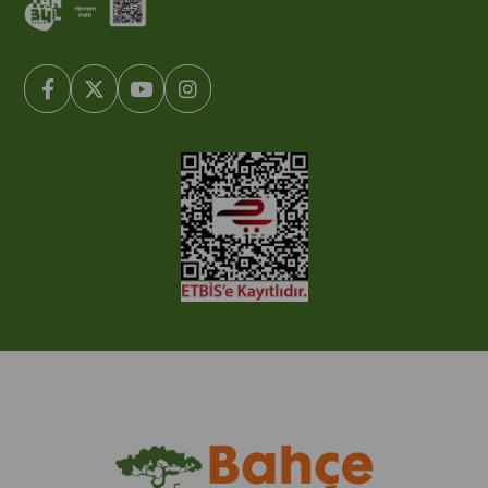
© 2005-2022 Ticimax E Ticaret Yazılımları ve E Ticaret Paketleri /
Ticimax Bilişim Teknolojileri A.Ş. Her Hakkı Saklıdır.