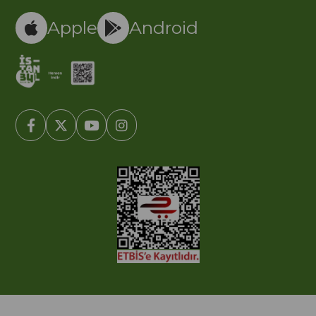
Apple
Android
© 2005-2022 Ticimax E Ticaret Yazılımları ve E Ticaret Paketleri /
Ticimax Bilişim Teknolojileri A.Ş. Her Hakkı Saklıdır.