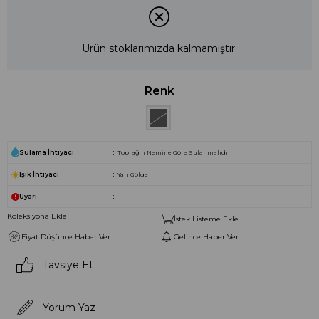
Ürün stoklarımızda kalmamıştır.
Renk
Sulama İhtiyacı
Toprağın Nemine Göre Sulanmalıdır
Işık İhtiyacı
Yarı Gölge
Uyarı
Koleksiyona Ekle
İstek Listeme Ekle
Fiyat Düşünce Haber Ver
Gelince Haber Ver
Tavsiye Et
Yorum Yaz