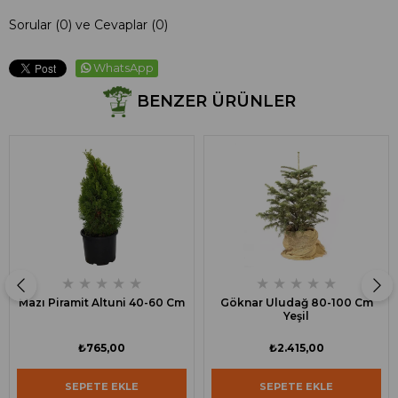
Sorular (0) ve Cevaplar (0)
WhatsApp
BENZER ÜRÜNLER
★
★
★
★
★
★
★
★
★
★
Mazı Piramit Altuni 40-60 Cm
Göknar Uludağ 80-100 Cm
Yeşil
₺765,00
₺2.415,00
SEPETE EKLE
SEPETE EKLE