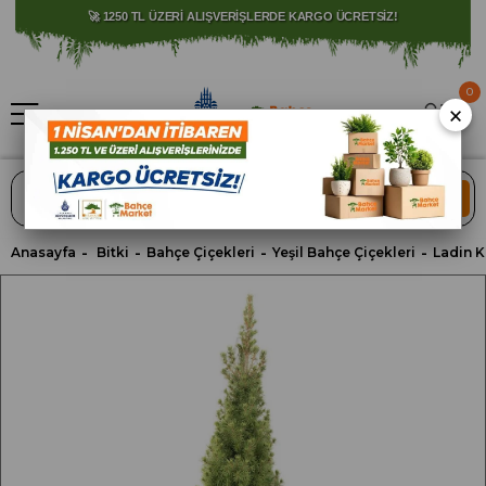
⚠️ SATIŞLARIMIZ YALNIZCA İSTANBUL İLİ İLE SINIRLIDIR.
0
×
ARA
Anasayfa
Bitki
Bahçe Çiçekleri
Yeşil Bahçe Çiçekleri