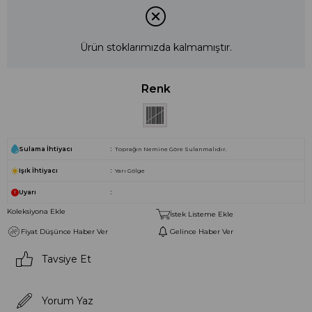
Ürün stoklarımızda kalmamıştır.
Renk
Sulama İhtiyacı
Toprağın Nemine Göre Sulanmalıdır.
Işık İhtiyacı
Yarı Gölge
Uyarı
Koleksiyona Ekle
İstek Listeme Ekle
Fiyat Düşünce Haber Ver
Gelince Haber Ver
Tavsiye Et
Yorum Yaz