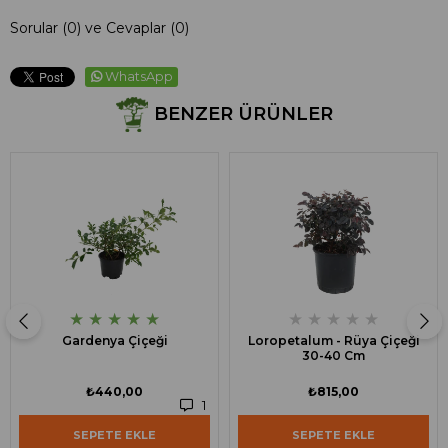
Sorular (0) ve Cevaplar (0)
WhatsApp
BENZER ÜRÜNLER
★
★
★
★
★
★
★
★
★
★
Gardenya Çiçeği
Loropetalum - Rüya Çiçeği
30-40 Cm
₺440,00
₺815,00
1
SEPETE EKLE
SEPETE EKLE