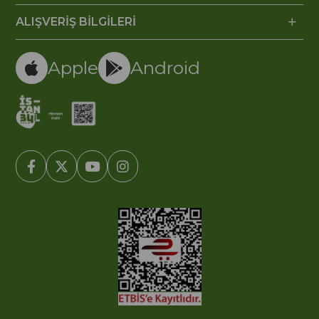
ALIŞVERİŞ BİLGİLERİ
Apple
Android
© 2005-2022 Ticimax E Ticaret Yazılımları ve E Ticaret Paketleri /
Ticimax Bilişim Teknolojileri A.Ş. Her Hakkı Saklıdır.