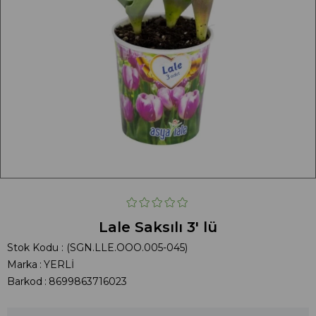
Lale Saksılı 3' lü
Stok Kodu
(SGN.LLE.OOO.005-045)
Marka
:
YERLİ
Barkod
:
8699863716023