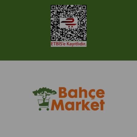
Ticimax Bilişim Teknolojileri A.Ş. Her Hakkı Saklıdır.