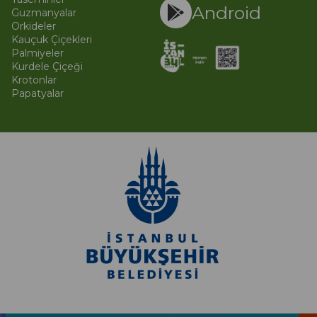
Android
Guzmanyalar
Orkideler
Kauçuk Çiçekleri
Palmiyeler
Kurdele Çiçeği
Krotonlar
Papatyalar