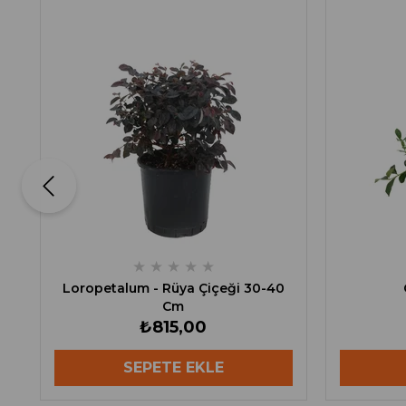
★
★
★
★
★
Loropetalum - Rüya Çiçeği 30-40
Cm
₺815,00
SEPETE EKLE