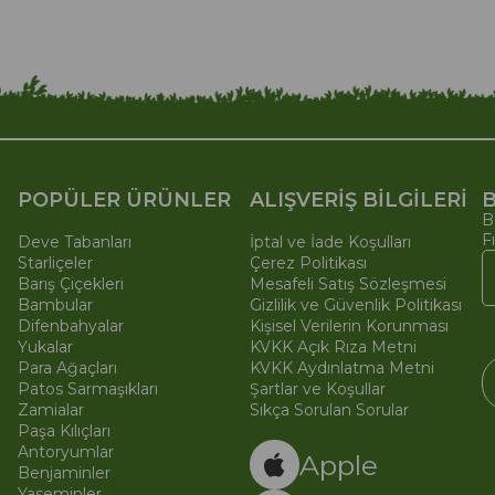
POPÜLER ÜRÜNLER
ALIŞVERİŞ BİLGİLERİ
B
B
F
Deve Tabanları
İptal ve İade Koşulları
Starliçeler
Çerez Politikası
Barış Çiçekleri
Mesafeli Satış Sözleşmesi
Bambular
Gizlilik ve Güvenlik Politikası
Difenbahyalar
Kişisel Verilerin Korunması
Yukalar
KVKK Açık Rıza Metni
Para Ağaçları
KVKK Aydınlatma Metni
Patos Sarmaşıkları
Şartlar ve Koşullar
Zamialar
Sıkça Sorulan Sorular
Paşa Kılıçları
© 
Ti
Antoryumlar
Apple
Benjaminler
Yaseminler