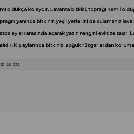
ımı oldukça kolaydır. Lavanta bitkisi, toprağı nemli ol
ğın yanında bitkinin yeşil yerlerini de sulamanız lavan
tos ayları arasında açarak yazın rengini evinize taşır. L
dır. Kış aylarında bitkinizi soğuk rüzgarlardan korumal
10-20 CM