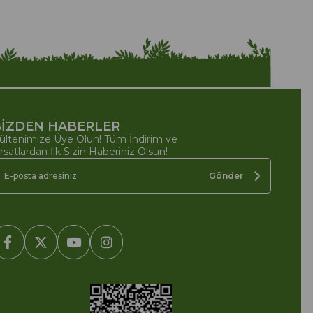
İZDEN HABERLER
ültenimize Üye Olun! Tüm İndirim ve
ırsatlardan İlk Sizin Haberiniz Olsun!
Gönder
2005-2022 Ticimax E Ticaret Yazılımları ve E Ticaret Paketleri /
cimax Bilişim Teknolojileri A.Ş. Her Hakkı Saklıdır.