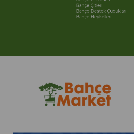
Bahçe Çitleri
Bahçe Destek Çubukları
Bahçe Heykelleri