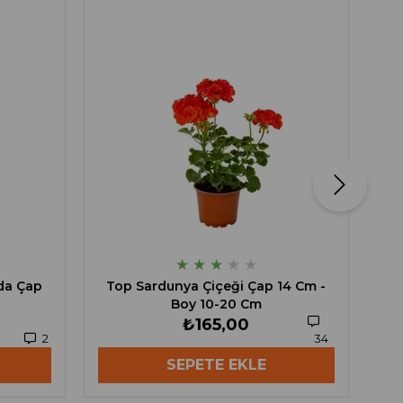
★
★
★
★
★
ıda Çap
Top Sardunya Çiçeği Çap 14 Cm -
Boy 10-20 Cm
₺165,00
2
34
SEPETE EKLE