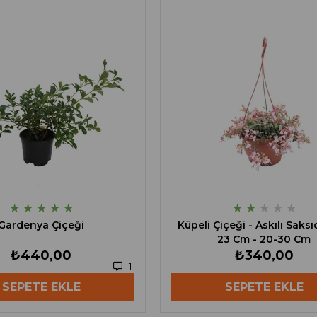
★
★
★
★
★
★
★
★
★
★
Gardenya Çiçeği
Küpeli Çiçeği - Askılı Saks
23 Cm - 20-30 Cm
₺440,00
₺340,00
1
SEPETE EKLE
SEPETE EKLE