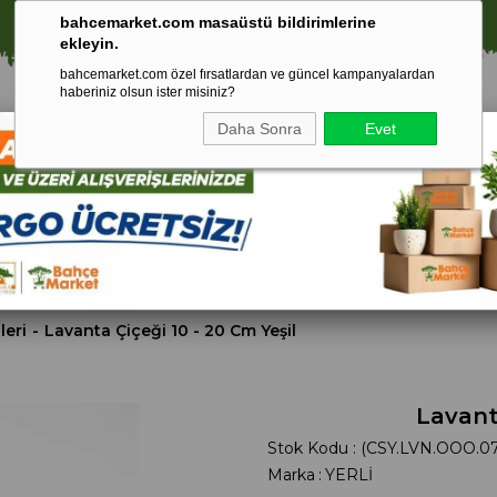
⚠️ SATIŞLARIMIZ YALNIZCA İSTANBUL İLİ İLE SINIRLIDIR.
bahcemarket.com masaüstü bildirimlerine
ekleyin.
bahcemarket.com özel fırsatlardan ve güncel kampanyalardan
haberiniz olsun ister misiniz?
Daha Sonra
Evet
Toprak Ve
Gübreler
To
ri
Torf
leri
Lavanta Çiçeği 10 - 20 Cm Yeşil
Lavant
Stok Kodu
(CSY.LVN.OOO.07
Marka
:
YERLİ