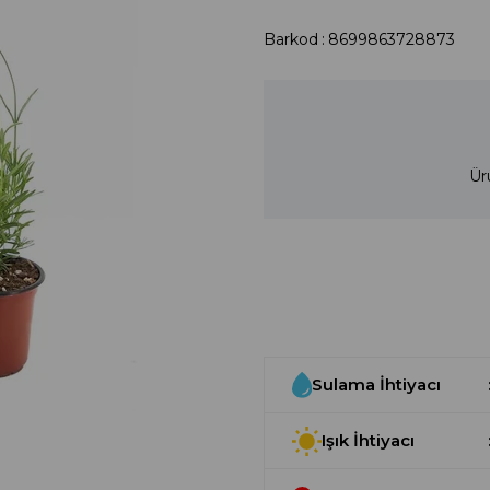
Barkod
:
8699863728873
Ür
Sulama İhtiyacı
Işık İhtiyacı