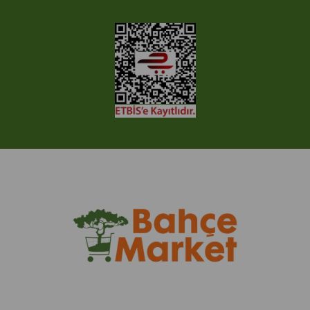
© 2005-2022 Ticimax E Ticaret Yazılımları ve E Ticaret Paketleri /
Ticimax Bilişim Teknolojileri A.Ş. Her Hakkı Saklıdır.