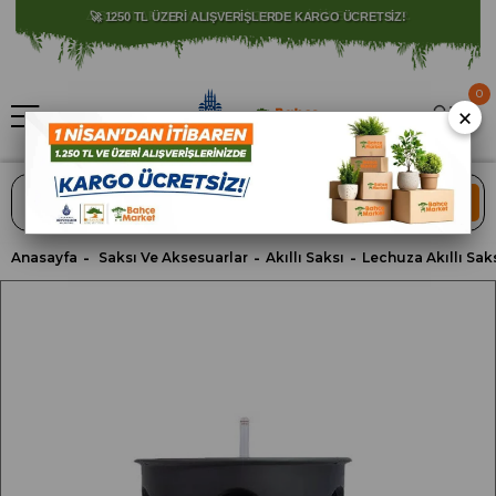
⚠️ SATIŞLARIMIZ YALNIZCA İSTANBUL İLİ İLE SINIRLIDIR.
0
×
ARA
Anasayfa
Saksı Ve Aksesuarlar
Akıllı Saksı
Lechuza Akıllı Sak