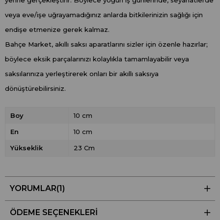
veya eve/işe uğrayamadığınız anlarda bitkilerinizin sağlığı için
endişe etmenize gerek kalmaz.
Bahçe Market, akıllı saksı aparatlarını sizler için özenle hazırlar;
böylece eksik parçalarınızı kolaylıkla tamamlayabilir veya
saksılarınıza yerleştirerek onları bir akıllı saksıya
dönüştürebilirsiniz.
Boy
10 cm
En
10 cm
Yükseklik
23 Cm
YORUMLAR
(1)
ÖDEME SEÇENEKLERI