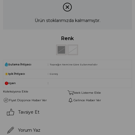
Ürün stoklarımızda kalmamıştır.
Renk
Sulama İhtiyacı
Toprağın Nemine Göre Sulanmalıdır
Işık İhtiyacı
Güneş
Uyarı
Koleksiyona Ekle
İstek Listeme Ekle
Fiyat Düşünce Haber Ver
Gelince Haber Ver
Tavsiye Et
Yorum Yaz