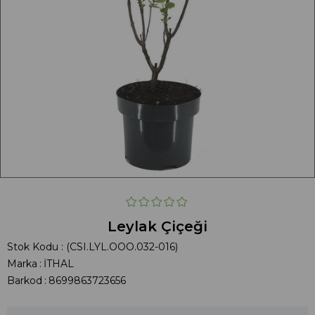
Leylak Çiçeği
Stok Kodu
(CSI.LYL.OOO.032-016)
Marka
:
İTHAL
Barkod
:
8699863723656