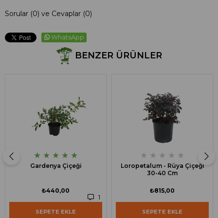
Sorular (0) ve Cevaplar (0)
WhatsApp
BENZER ÜRÜNLER
★
★
★
★
★
★
★
★
★
★
Gardenya Çiçeği
Loropetalum - Rüya Çiçeği
30-40 Cm
₺440,00
₺815,00
1
SEPETE EKLE
SEPETE EKLE