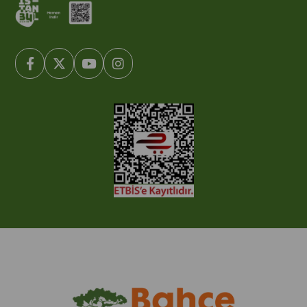
© 2005-2022 Ticimax E Ticaret Yazılımları ve E Ticaret Paketleri /
Ticimax Bilişim Teknolojileri A.Ş. Her Hakkı Saklıdır.