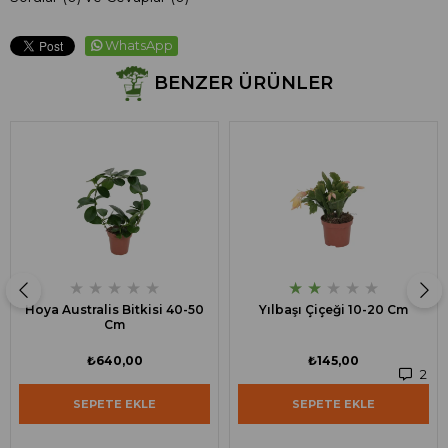
WhatsApp
BENZER ÜRÜNLER
★
★
★
★
★
★
★
★
★
★
Hoya Australis Bitkisi 40-50
Yılbaşı Çiçeği 10-20 Cm
Cm
₺640,00
₺145,00
2
SEPETE EKLE
SEPETE EKLE