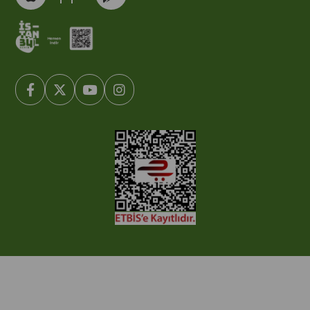
© 2005-2022 Ticimax E Ticaret Yazılımları ve E Ticaret Paketleri /
Ticimax Bilişim Teknolojileri A.Ş. Her Hakkı Saklıdır.