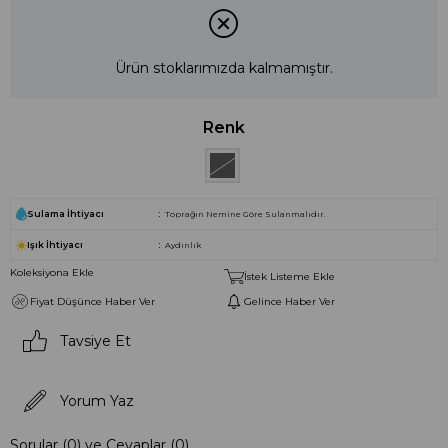
Ürün stoklarımızda kalmamıştır.
Renk
Sulama İhtiyacı
Toprağın Nemine Göre Sulanmalıdır.
Işık İhtiyacı
Aydınlık
Koleksiyona Ekle
İstek Listeme Ekle
Fiyat Düşünce Haber Ver
Gelince Haber Ver
Tavsiye Et
Yorum Yaz
Sorular (0) ve Cevaplar (0)