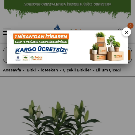
⚠️ SATIŞLARIMIZ YALNIZCA İSTANBUL İLİ İLE SINIRLIDIR.
0
×
ARA
Anasayfa
Bitki
İç Mekan
Çiçekli Bitkiler
Lilium Çiçeği