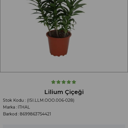
Lilium Çiçeği
Stok Kodu
(ISI.LLM.OOO.006-028)
Marka
:
İTHAL
Barkod
:
8699863754421