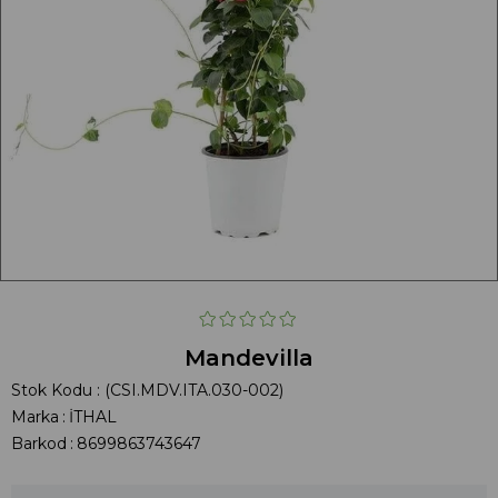
Mandevilla
Stok Kodu
(CSI.MDV.ITA.030-002)
Marka
:
İTHAL
Barkod
:
8699863743647