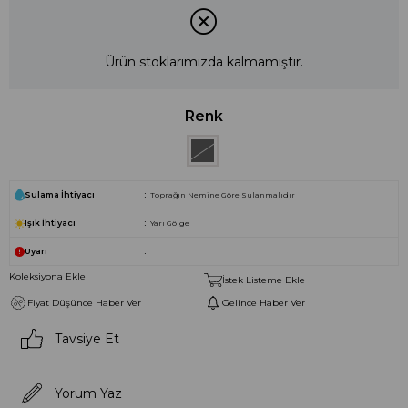
Ürün stoklarımızda kalmamıştır.
Renk
Sulama İhtiyacı
Toprağın Nemine Göre Sulanmalıdır
Işık İhtiyacı
Yarı Gölge
Uyarı
Koleksiyona Ekle
İstek Listeme Ekle
Fiyat Düşünce Haber Ver
Gelince Haber Ver
Tavsiye Et
Yorum Yaz