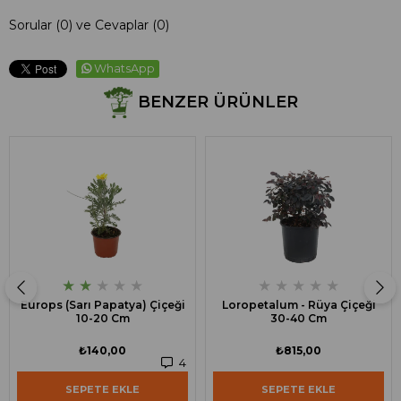
Sorular (0) ve Cevaplar (0)
WhatsApp
BENZER ÜRÜNLER
★
★
★
★
★
★
★
★
★
★
Europs (Sarı Papatya) Çiçeği
Loropetalum - Rüya Çiçeği
10-20 Cm
30-40 Cm
₺140,00
₺815,00
4
SEPETE EKLE
SEPETE EKLE