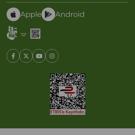
Apple
Android
© 2005-2022 Ticimax E Ticaret Yazılımları ve E Ticaret Paketleri /
Ticimax Bilişim Teknolojileri A.Ş. Her Hakkı Saklıdır.