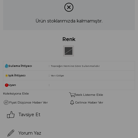
Ürün stoklarımızda kalmamıştır.
Renk
Sulama İhtiyacı
Toprağın Nemine Göre Sulanmalıdır
Işık İhtiyacı
Yarı Gölge
Uyarı
Koleksiyona Ekle
İstek Listeme Ekle
Fiyat Düşünce Haber Ver
Gelince Haber Ver
Tavsiye Et
Yorum Yaz