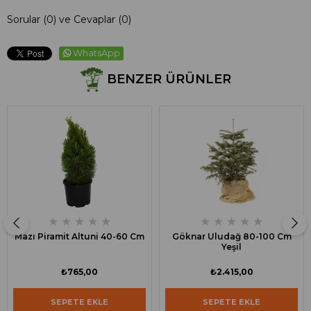
Sorular (0) ve Cevaplar (0)
WhatsApp
BENZER ÜRÜNLER
★
★
★
★
★
★
★
★
★
★
Mazı Piramit Altuni 40-60 Cm
Göknar Uludağ 80-100 Cm
Yeşil
₺765,00
₺2.415,00
SEPETE EKLE
SEPETE EKLE