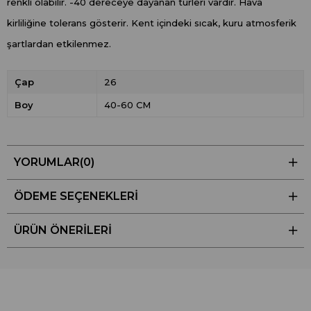
renkli olabilir. -40 dereceye dayanan türleri vardır. Hava
kirliliğine tolerans gösterir. Kent içindeki sıcak, kuru atmosferik
şartlardan etkilenmez.
Çap
26
Boy
40-60 CM
YORUMLAR
(0)
ÖDEME SEÇENEKLERI
ÜRÜN ÖNERILERI