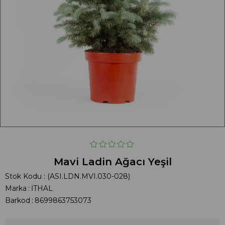
Mavi Ladin Ağacı Yeşil
Stok Kodu
(ASI.LDN.MVI.030-028)
Marka
:
İTHAL
Barkod
:
8699863753073