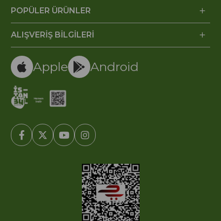
POPÜLER ÜRÜNLER
ALIŞVERİŞ BİLGİLERİ
Apple
Android
© 2005-2022 Ticimax E Ticaret Yazılımları ve E Ticaret Paketleri /
Ticimax Bilişim Teknolojileri A.Ş. Her Hakkı Saklıdır.