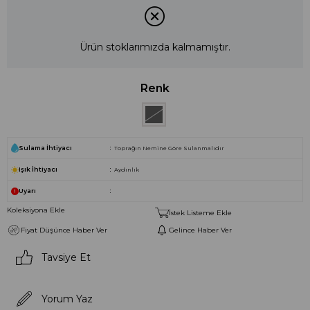
Ürün stoklarımızda kalmamıştır.
Renk
Sulama İhtiyacı
Toprağın Nemine Göre Sulanmalıdır
Işık İhtiyacı
Aydınlık
Uyarı
Koleksiyona Ekle
İstek Listeme Ekle
Fiyat Düşünce Haber Ver
Gelince Haber Ver
Tavsiye Et
Yorum Yaz