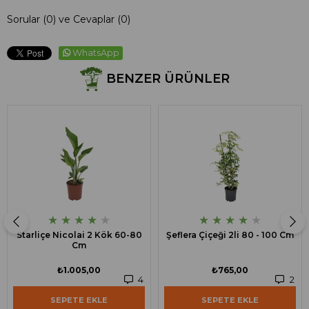
Sorular (0) ve Cevaplar (0)
WhatsApp
BENZER ÜRÜNLER
★
★
★
★
★
★
★
★
★
★
Starliçe Nicolai 2 Kök 60-80
Şeflera Çiçeği 2li 80 - 100 Cm
Cm
₺1.005,00
₺765,00
4
2
SEPETE EKLE
SEPETE EKLE