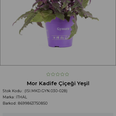
Mor Kadife Çiçeği Yeşil
Stok Kodu
(ISI.MKD.GYN.030-028)
Marka
:
İTHAL
Barkod
:
8699863750850