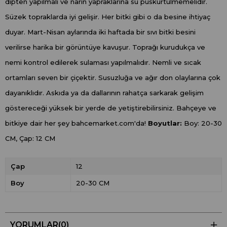
dipten yapılmalı ve narin yapraklarına su püskürtülmemelidir.
Süzek topraklarda iyi gelişir. Her bitki gibi o da besine ihtiyaç
duyar. Mart-Nisan aylarında iki haftada bir sıvı bitki besini
verilirse harika bir görüntüye kavuşur. Toprağı kurudukça ve
nemi kontrol edilerek sulaması yapılmalıdır. Nemli ve sıcak
ortamları seven bir çiçektir. Susuzluğa ve ağır don olaylarına çok
dayanıklıdır. Askıda ya da dallarının rahatça sarkarak gelişim
göstereceği yüksek bir yerde de yetiştirebilirsiniz. Bahçeye ve
bitkiye dair her şey bahcemarket.com'da!
Boyutlar:
Boy: 20-30
CM, Çap: 12 CM
Çap
12
Boy
20-30 CM
YORUMLAR
(0)