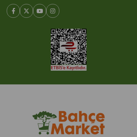
© 2005-2022 Ticimax E Ticaret Yazılımları ve E Ticaret Paketleri /
Ticimax Bilişim Teknolojileri A.Ş. Her Hakkı Saklıdır.