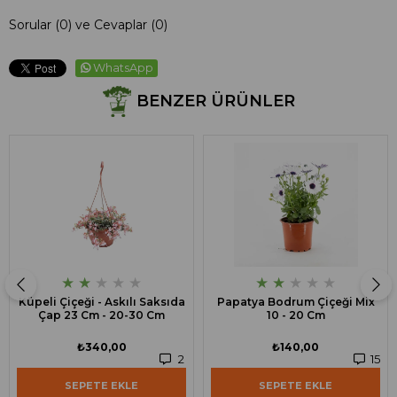
Sorular (0) ve Cevaplar (0)
WhatsApp
BENZER ÜRÜNLER
★
★
★
★
★
★
★
★
★
★
Küpeli Çiçeği - Askılı Saksıda
Papatya Bodrum Çiçeği Mix
Çap 23 Cm - 20-30 Cm
10 - 20 Cm
₺340,00
₺140,00
2
15
SEPETE EKLE
SEPETE EKLE