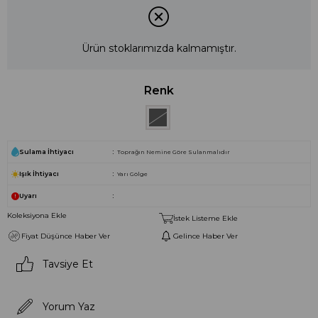
Ürün stoklarımızda kalmamıştır.
Renk
Sulama İhtiyacı
Toprağın Nemine Göre Sulanmalıdır
Işık İhtiyacı
Yarı Gölge
Uyarı
Koleksiyona Ekle
İstek Listeme Ekle
Fiyat Düşünce Haber Ver
Gelince Haber Ver
Tavsiye Et
Yorum Yaz