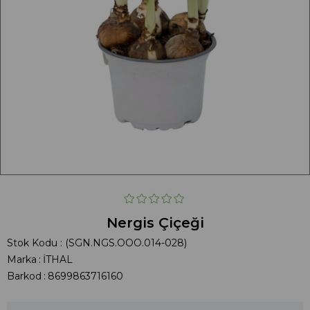
Nergis Çiçeği
Stok Kodu
(SGN.NGS.OOO.014-028)
Marka
:
İTHAL
Barkod
:
8699863716160