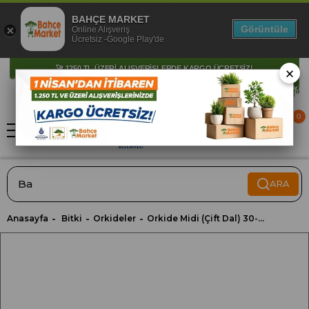
BAHÇE MARKET
Görüntüle
Online Alışveriş
Ücretsiz -Google Play'de
×
🚀 1250 TL ÜZERİ ALIŞVERİŞLERDE KARGO ÜCRETSİZ!
0
ARA
Anasayfa
Bitki
Orkideler
Orkide Midi (Çift Dal) 30-40 Cm