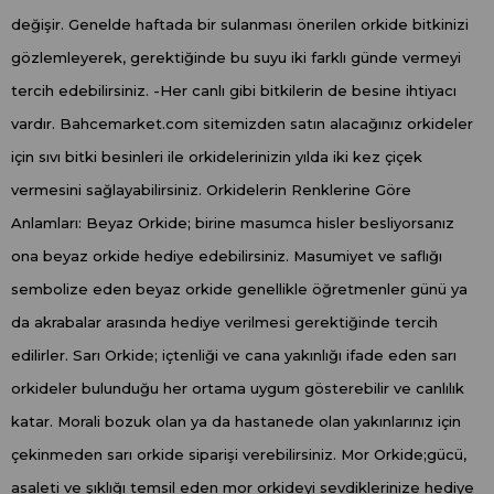
değişir. Genelde haftada bir sulanması önerilen orkide bitkinizi
gözlemleyerek, gerektiğinde bu suyu iki farklı günde vermeyi
tercih edebilirsiniz. -Her canlı gibi bitkilerin de besine ihtiyacı
vardır. Bahcemarket.com sitemizden satın alacağınız orkideler
için sıvı bitki besinleri ile orkidelerinizin yılda iki kez çiçek
vermesini sağlayabilirsiniz. Orkidelerin Renklerine Göre
Anlamları: Beyaz Orkide; birine masumca hisler besliyorsanız
ona beyaz orkide hediye edebilirsiniz. Masumiyet ve saflığı
sembolize eden beyaz orkide genellikle öğretmenler günü ya
da akrabalar arasında hediye verilmesi gerektiğinde tercih
edilirler. Sarı Orkide; içtenliği ve cana yakınlığı ifade eden sarı
orkideler bulunduğu her ortama uygum gösterebilir ve canlılık
katar. Morali bozuk olan ya da hastanede olan yakınlarınız için
çekinmeden sarı orkide siparişi verebilirsiniz. Mor Orkide;gücü,
asaleti ve şıklığı temsil eden mor orkideyi sevdiklerinize hediye