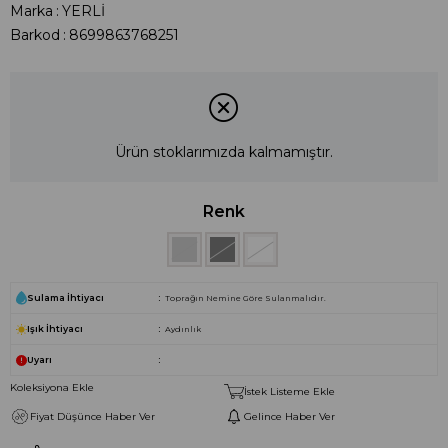
Marka
:
YERLİ
Barkod
:
8699863768251
Ürün stoklarımızda kalmamıştır.
Renk
Sulama İhtiyacı
Toprağın Nemine Göre Sulanmalıdır.
Işık İhtiyacı
Aydınlık
Uyarı
Koleksiyona Ekle
İstek Listeme Ekle
Fiyat Düşünce Haber Ver
Gelince Haber Ver