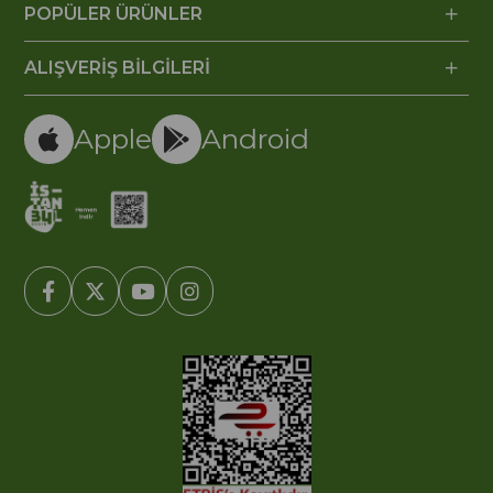
POPÜLER ÜRÜNLER
ALIŞVERİŞ BİLGİLERİ
Apple
Android
© 2005-2022 Ticimax E Ticaret Yazılımları ve E Ticaret Paketleri /
Ticimax Bilişim Teknolojileri A.Ş. Her Hakkı Saklıdır.