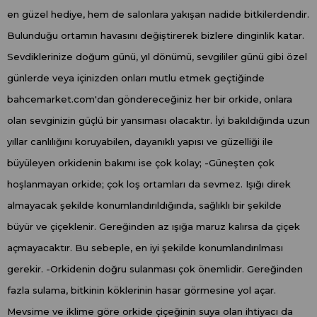
en güzel hediye, hem de salonlara yakışan nadide bitkilerdendir.
Bulunduğu ortamın havasını değiştirerek bizlere dinginlik katar.
Sevdiklerinize doğum günü, yıl dönümü, sevgililer günü gibi özel
günlerde veya içinizden onları mutlu etmek geçtiğinde
bahcemarket.com'dan göndereceğiniz her bir orkide, onlara
olan sevginizin güçlü bir yansıması olacaktır. İyi bakıldığında uzun
yıllar canlılığını koruyabilen, dayanıklı yapısı ve güzelliği ile
büyüleyen orkidenin bakımı ise çok kolay; -Güneşten çok
hoşlanmayan orkide; çok loş ortamları da sevmez. Işığı direk
almayacak şekilde konumlandırıldığında, sağlıklı bir şekilde
büyür ve çiçeklenir. Gereğinden az ışığa maruz kalırsa da çiçek
açmayacaktır. Bu sebeple, en iyi şekilde konumlandırılması
gerekir. -Orkidenin doğru sulanması çok önemlidir. Gereğinden
fazla sulama, bitkinin köklerinin hasar görmesine yol açar.
Mevsime ve iklime göre orkide çiçeğinin suya olan ihtiyacı da