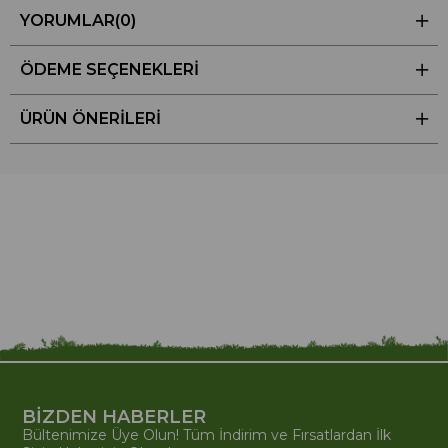
YORUMLAR
(0)
ÖDEME SEÇENEKLERI
ÜRÜN ÖNERILERI
BİZDEN HABERLER
Bültenimize Üye Olun! Tüm İndirim ve Fırsatlardan İlk