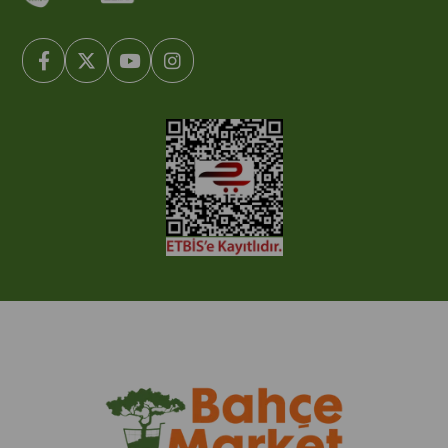
© 2005-2022 Ticimax E Ticaret Yazılımları ve E Ticaret Paketleri /
Ticimax Bilişim Teknolojileri A.Ş. Her Hakkı Saklıdır.