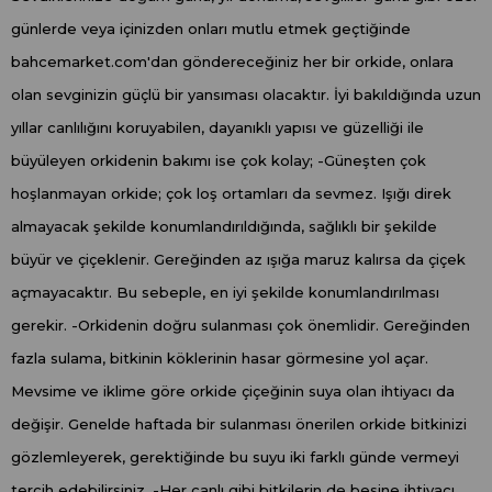
günlerde veya içinizden onları mutlu etmek geçtiğinde
bahcemarket.com'dan göndereceğiniz her bir orkide, onlara
olan sevginizin güçlü bir yansıması olacaktır. İyi bakıldığında uzun
yıllar canlılığını koruyabilen, dayanıklı yapısı ve güzelliği ile
büyüleyen orkidenin bakımı ise çok kolay; -Güneşten çok
hoşlanmayan orkide; çok loş ortamları da sevmez. Işığı direk
almayacak şekilde konumlandırıldığında, sağlıklı bir şekilde
büyür ve çiçeklenir. Gereğinden az ışığa maruz kalırsa da çiçek
açmayacaktır. Bu sebeple, en iyi şekilde konumlandırılması
gerekir. -Orkidenin doğru sulanması çok önemlidir. Gereğinden
fazla sulama, bitkinin köklerinin hasar görmesine yol açar.
Mevsime ve iklime göre orkide çiçeğinin suya olan ihtiyacı da
değişir. Genelde haftada bir sulanması önerilen orkide bitkinizi
gözlemleyerek, gerektiğinde bu suyu iki farklı günde vermeyi
tercih edebilirsiniz. -Her canlı gibi bitkilerin de besine ihtiyacı