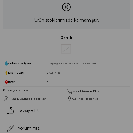
Ürün stoklarımızda kalmamıştır.
Renk
Sulama İhtiyacı
Toprağın Nemine Göre Sulanmalıdır
Işık İhtiyacı
Aydınlık
Uyarı
Koleksiyona Ekle
İstek Listeme Ekle
Fiyat Düşünce Haber Ver
Gelince Haber Ver
Tavsiye Et
Yorum Yaz