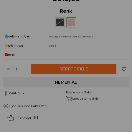
Renk
Sulama İhtiyacı
Toprağın Nemine Göre Sulanmalıdır
Işık İhtiyacı
Gölge
Uyarı
Koleksiyona Ekle
Kritik Stok
İstek Listeme Ekle
Fiyat Düşünce Haber Ver
Tavsiye Et