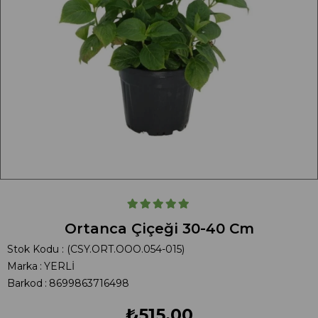
Ortanca Çiçeği 30-40 Cm
Stok Kodu
(CSY.ORT.OOO.054-015)
Marka
:
YERLİ
Barkod
:
8699863716498
₺515,00