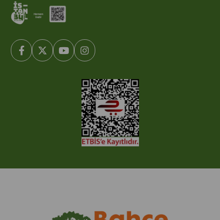
© 2005-2022 Ticimax E Ticaret Yazılımları ve E Ticaret Paketleri /
Ticimax Bilişim Teknolojileri A.Ş. Her Hakkı Saklıdır.