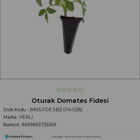
Oturak Domates Fidesi
Stok Kodu
(MVS.FDE.SBZ.014-028)
Marka
:
YERLİ
Barkod
:
8699863735369
Sulama İhtiyacı
Toprağın Nemine Göre Sulanmalıdır