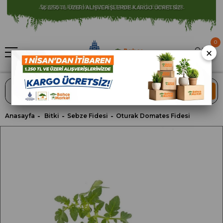
⚠️ SATIŞLARIMIZ YALNIZCA İSTANBUL İLİ İLE SINIRLIDIR.
0
×
ARA
Anasayfa
Bitki
Sebze Fidesi
Oturak Domates Fidesi