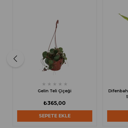
★
★
★
★
★
Gelin Teli Çiçeği
Difenbah
₺365,00
SEPETE EKLE