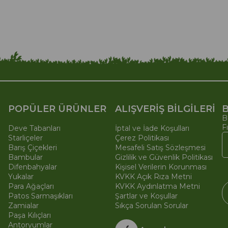
POPÜLER ÜRÜNLER
ALIŞVERİŞ BİLGİLERİ
B
B
F
Deve Tabanları
İptal ve İade Koşulları
Starliçeler
Çerez Politikası
Barış Çiçekleri
Mesafeli Satış Sözleşmesi
Bambular
Gizlilik ve Güvenlik Politikası
Difenbahyalar
Kişisel Verilerin Korunması
Yukalar
KVKK Açık Rıza Metni
Para Ağaçları
KVKK Aydınlatma Metni
Patos Sarmaşıkları
Şartlar ve Koşullar
Zamialar
Sıkça Sorulan Sorular
Paşa Kılıçları
© 
Ti
Antoryumlar