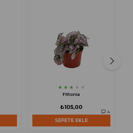
★
★
★
★
★
Fittonia
₺105,00
4
SEPETE EKLE