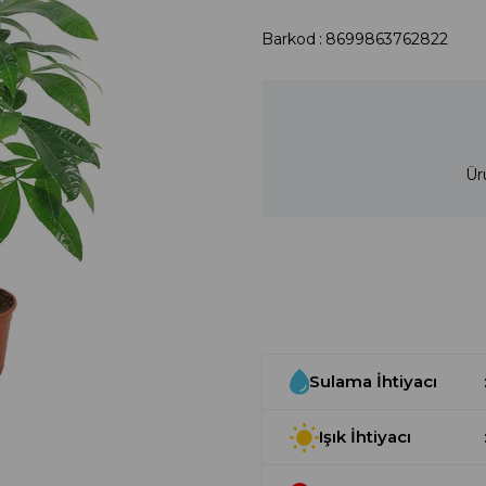
Barkod
:
8699863762822
Ür
Sulama İhtiyacı
Işık İhtiyacı