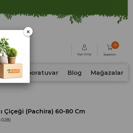
×
0
Üye Girişi
Sepetim
hum
Laboratuvar
Blog
Mağazalar
ı Çiçeği (Pachira) 60-80 Cm
-028)