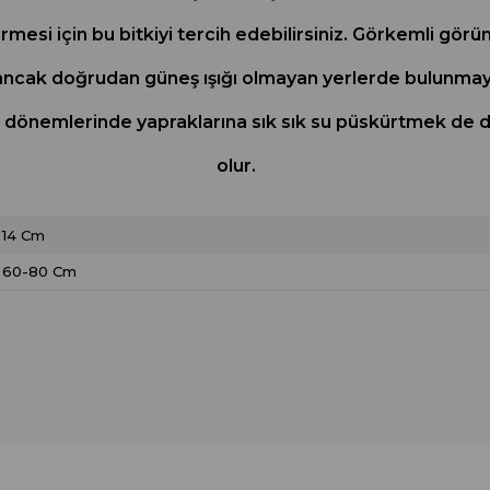
rmesi için bu bitkiyi tercih edebilirsiniz. Görkemli görü
k ancak doğrudan güneş ışığı olmayan yerlerde bulunmay
şme dönemlerinde yapraklarına sık sık su püskürtmek de d
olur.
14 Cm
60-80 Cm