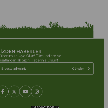
İZDEN HABERLER
ültenimize Üye Olun! Tüm İndirim ve
ırsatlardan İlk Sizin Haberiniz Olsun!
Gönder
2005-2022 Ticimax E Ticaret Yazılımları ve E Ticaret Paketleri /
cimax Bilişim Teknolojileri A.Ş. Her Hakkı Saklıdır.