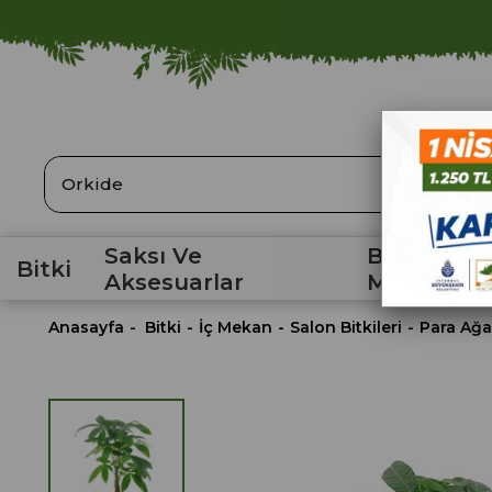
ARA
Saksı Ve
Bahçe
Bitki
Aksesuarlar
Malzemele
Anasayfa
Bitki
İç Mekan
Salon Bitkileri
Para Ağa