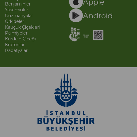
Apple
Benjaminler
Yaseminler
Android
Guzmanyalar
Orkideler
Kauçuk Çiçekleri
Palmiyeler
Kurdele Çiçeği
Krotonlar
Papatyalar