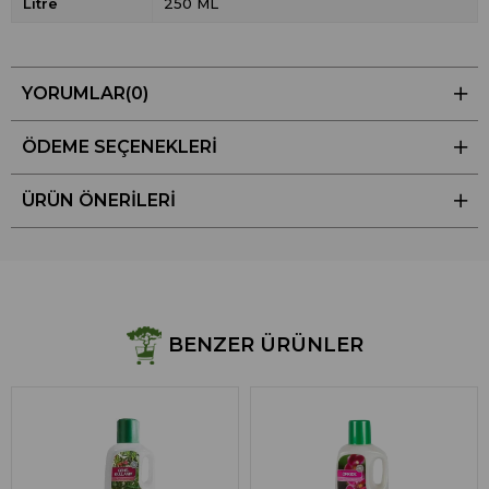
Litre
250 ML
YORUMLAR
(0)
ÖDEME SEÇENEKLERI
ÜRÜN ÖNERILERI
BENZER ÜRÜNLER