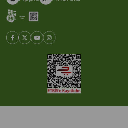
© 2005-2022 Ticimax E Ticaret Yazılımları ve E Ticaret Paketleri /
Ticimax Bilişim Teknolojileri A.Ş. Her Hakkı Saklıdır.