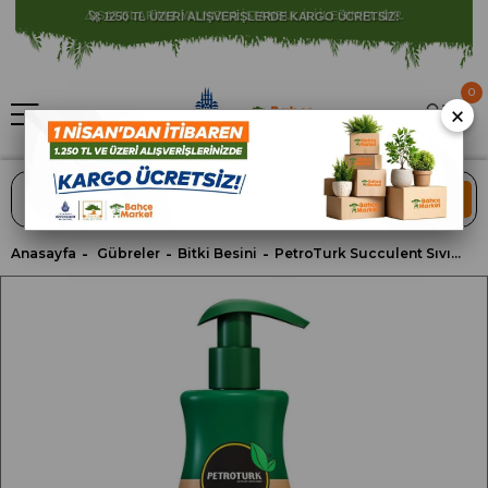
⚠️ SATIŞLARIMIZ YALNIZCA İSTANBUL İLİ İLE SINIRLIDIR.
0
×
ARA
Anasayfa
Gübreler
Bitki Besini
PetroTurk Succulent Sıvı Bitki Besini 250 Ml