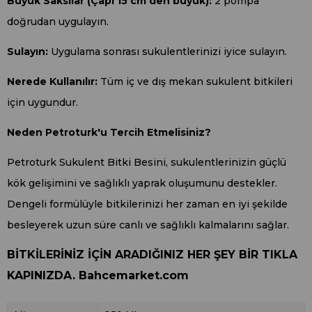
Büyük Saksılar (Çapı 15 cm’den büyük):
2 pompa
doğrudan uygulayın.
Sulayın:
Uygulama sonrası sukulentlerinizi iyice sulayın.
Nerede Kullanılır:
Tüm iç ve dış mekan sukulent bitkileri
için uygundur.
Neden Petroturk'u Tercih Etmelisiniz?
Petroturk Sukulent Bitki Besini, sukulentlerinizin güçlü
kök gelişimini ve sağlıklı yaprak oluşumunu destekler.
Dengeli formülüyle bitkilerinizi her zaman en iyi şekilde
besleyerek uzun süre canlı ve sağlıklı kalmalarını sağlar.
BİTKİLERİNİZ İÇİN ARADIĞINIZ HER ŞEY BİR TIKLA
KAPINIZDA. Bahcemarket.com