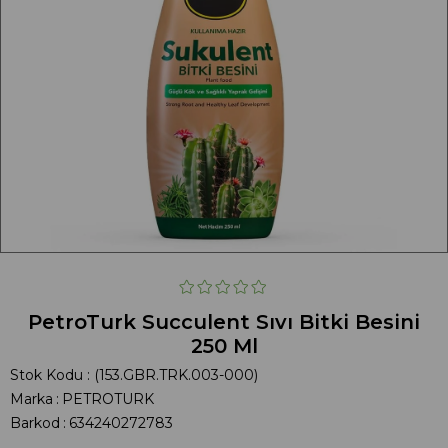
PetroTurk Succulent Sıvı Bitki Besini
250 Ml
Stok Kodu
(153.GBR.TRK.003-000)
Marka
:
PETROTURK
Barkod
:
634240272783