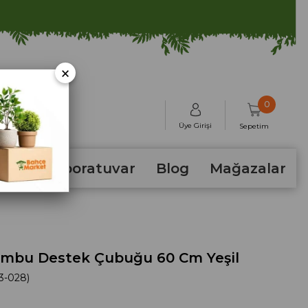
×
0
Üye Girişi
Sepetim
hum
Laboratuvar
Blog
Mağazalar
Bambu Destek Çubuğu 60 Cm Yeşil
3-028)