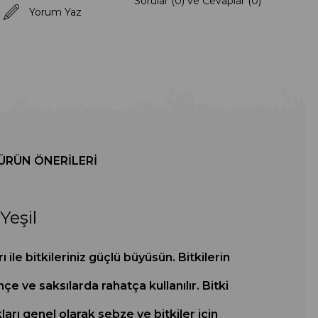
Sorular (0) ve Cevaplar (0)
Yorum Yaz
ÜRÜN ÖNERILERI
Yeşil
ile bitkileriniz güçlü büyüsün. Bitkilerin
çe ve saksılarda rahatça kullanılır. Bitki
rı genel olarak sebze ve bitkiler için