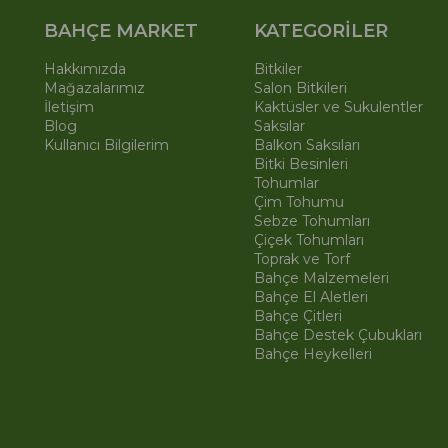
BAHÇE MARKET
KATEGORİLER
Hakkımızda
Bitkiler
Mağazalarımız
Salon Bitkileri
İletişim
Kaktüsler ve Sukulentler
Blog
Saksılar
Kullanıcı Bilgilerim
Balkon Saksıları
Bitki Besinleri
Tohumlar
Çim Tohumu
Sebze Tohumları
Çiçek Tohumları
Toprak ve Torf
Bahçe Malzemeleri
Bahçe El Aletleri
Bahçe Çitleri
Bahçe Destek Çubukları
Bahçe Heykelleri