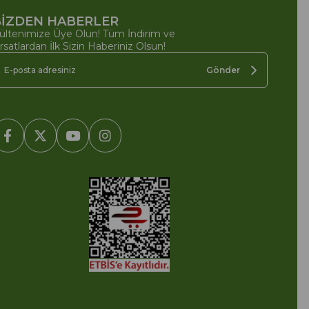
İZDEN HABERLER
ültenimize Üye Olun! Tüm İndirim ve
ırsatlardan İlk Sizin Haberiniz Olsun!
Gönder
2005-2022 Ticimax E Ticaret Yazılımları ve E Ticaret Paketleri /
cimax Bilişim Teknolojileri A.Ş. Her Hakkı Saklıdır.