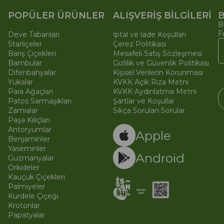
POPÜLER ÜRÜNLER
ALIŞVERİŞ BİLGİLERİ
B
B
F
Deve Tabanları
İptal ve İade Koşulları
Starliçeler
Çerez Politikası
Barış Çiçekleri
Mesafeli Satış Sözleşmesi
Bambular
Gizlilik ve Güvenlik Politikası
Difenbahyalar
Kişisel Verilerin Korunması
Yukalar
KVKK Açık Rıza Metni
Para Ağaçları
KVKK Aydınlatma Metni
Patos Sarmaşıkları
Şartlar ve Koşullar
Zamialar
Sıkça Sorulan Sorular
Paşa Kılıçları
© 
Ti
Antoryumlar
Apple
Benjaminler
Yaseminler
Android
Guzmanyalar
Orkideler
Kauçuk Çiçekleri
Palmiyeler
Kurdele Çiçeği
Krotonlar
Papatyalar