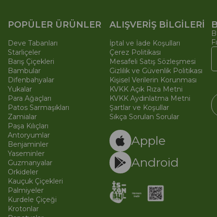
POPÜLER ÜRÜNLER
ALIŞVERİŞ BİLGİLERİ
B
B
F
Deve Tabanları
İptal ve İade Koşulları
Starliçeler
Çerez Politikası
Barış Çiçekleri
Mesafeli Satış Sözleşmesi
Bambular
Gizlilik ve Güvenlik Politikası
Difenbahyalar
Kişisel Verilerin Korunması
Yukalar
KVKK Açık Rıza Metni
Para Ağaçları
KVKK Aydınlatma Metni
Patos Sarmaşıkları
Şartlar ve Koşullar
Zamialar
Sıkça Sorulan Sorular
Paşa Kılıçları
© 
Ti
Antoryumlar
Apple
Benjaminler
Yaseminler
Android
Guzmanyalar
Orkideler
Kauçuk Çiçekleri
Palmiyeler
Kurdele Çiçeği
Krotonlar