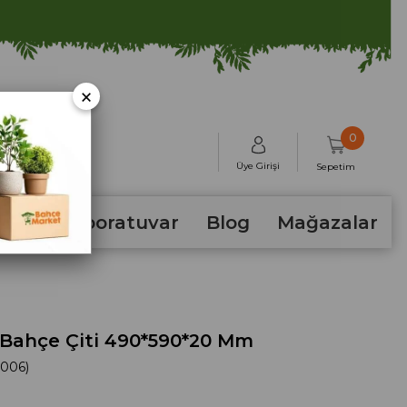
×
0
Üye Girişi
Sepetim
hum
Laboratuvar
Blog
Mağazalar
 Bahçe Çiti 490*590*20 Mm
-006)