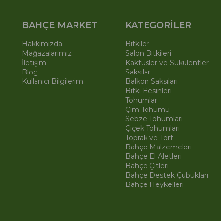
BAHÇE MARKET
KATEGORİLER
Hakkımızda
Bitkiler
Mağazalarımız
Salon Bitkileri
İletişim
Kaktüsler ve Sukulentler
Blog
Saksılar
Kullanıcı Bilgilerim
Balkon Saksıları
Bitki Besinleri
Tohumlar
Çim Tohumu
Sebze Tohumları
Çiçek Tohumları
Toprak ve Torf
Bahçe Malzemeleri
Bahçe El Aletleri
Bahçe Çitleri
Bahçe Destek Çubukları
Bahçe Heykelleri