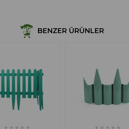
BENZER ÜRÜNLER
★
★
★
★
★
★
★
★
★
★