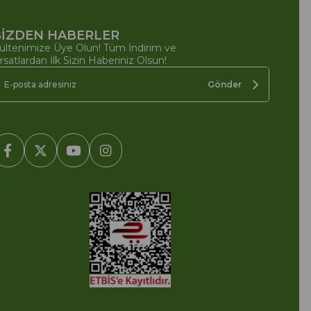
İZDEN HABERLER
ültenimize Üye Olun! Tüm İndirim ve
ırsatlardan İlk Sizin Haberiniz Olsun!
Gönder
2005-2022 Ticimax E Ticaret Yazılımları ve E Ticaret Paketleri /
cimax Bilişim Teknolojileri A.Ş. Her Hakkı Saklıdır.