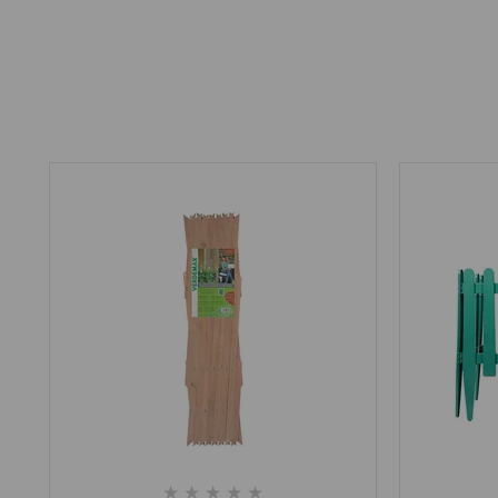
★
★
★
★
★