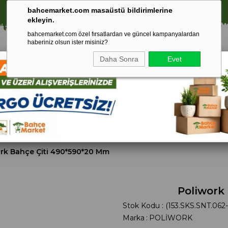
⚠️ SATIŞLARIMIZ YALNIZCA İSTANBUL İLİ İLE SINIRLIDIR.
bahcemarket.com masaüstü bildirimlerine
ekleyin.
bahcemarket.com özel fırsatlardan ve güncel kampanyalardan
haberiniz olsun ister misiniz?
Daha Sonra
Evet
Toprak Ve
Gübreler
To
ri
Torf
rk Bahçe Çiti 490*590*20 Mm
Poliwork
Stok Kodu
(153.SKS.SNT.062
Marka
:
POLİWORK