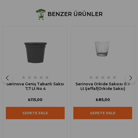
BENZER ÜRÜNLER
★
★
★
★
★
★
★
★
★
★
Serinova Geniş Tabanlı Saksı
Serinova Orkide Saksısı 0.7
7,7 Lt No 4
Lt Şeffaf(Orkide Saksı)
₺115,00
₺85,00
SEPETE EKLE
SEPETE EKLE