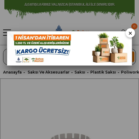
⚠️ SATIŞLARIMIZ YALNIZCA İSTANBUL İLİ İLE SINIRLIDIR.
0
×
ARA
Anasayfa
Saksı Ve Aksesuarlar
Saksı
Plastik Saksı