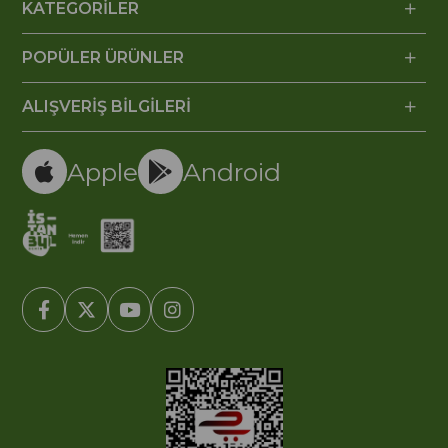
KATEGORİLER
POPÜLER ÜRÜNLER
ALIŞVERİŞ BİLGİLERİ
Apple
Android
© 2005-2022 Ticimax E Ticaret Yazılımları ve E Ticaret Paketleri /
Ticimax Bilişim Teknolojileri A.Ş. Her Hakkı Saklıdır.