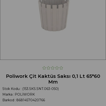
Poliwork Çit Kaktüs Saksı 0,1 Lt 65*60
Mm
Stok Kodu
(153.SKS.SNT.063-050)
Marka
:
POLİWORK
Barkod
:
86814570420766