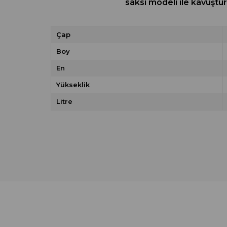
saksı modeli ile kavuştu
Çap
Boy
En
Yükseklik
Litre