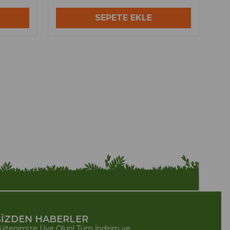
SEPETE EKLE
İZDEN HABERLER
ültenimize Üye Olun! Tüm İndirim ve