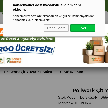
⚠️ SATIŞLARIMIZ YALNIZCA İSTANBUL İLİ İLE SINIRLIDIR.
bahcemarket.com masaüstü bildirimlerine
ekleyin.
bahcemarket.com özel fırsatlardan ve güncel kampanyalardan
haberiniz olsun ister misiniz?
Daha Sonra
Evet
Toprak Ve
Gübreler
To
ri
Torf
Poliwork Çit Yuvarlak Saksı 1,1 Lt 130*140 Mm
Poliwork Çit 
Stok Kodu
(153.SKS.SNT.066
Marka
:
POLİWORK