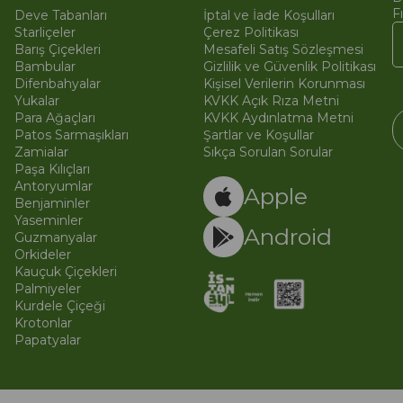
F
Deve Tabanları
İptal ve İade Koşulları
Starliçeler
Çerez Politikası
Barış Çiçekleri
Mesafeli Satış Sözleşmesi
Bambular
Gizlilik ve Güvenlik Politikası
Difenbahyalar
Kişisel Verilerin Korunması
Yukalar
KVKK Açık Rıza Metni
Para Ağaçları
KVKK Aydınlatma Metni
Patos Sarmaşıkları
Şartlar ve Koşullar
Zamialar
Sıkça Sorulan Sorular
Paşa Kılıçları
© 
Ti
Antoryumlar
Apple
Benjaminler
Yaseminler
Android
Guzmanyalar
Orkideler
Kauçuk Çiçekleri
Palmiyeler
Kurdele Çiçeği
Krotonlar
Papatyalar