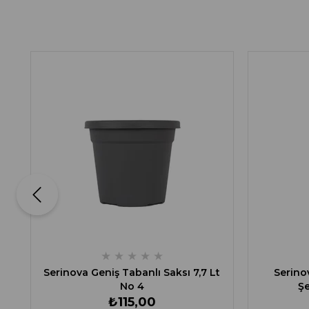
★
★
★
★
★
Serinova Geniş Tabanlı Saksı 7,7 Lt
Serinov
No 4
Şe
₺115,00