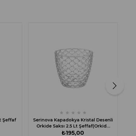
Se
★
★
★
★
★
t Şeffaf
Serinova Kapadokya Kristal Desenli
Orkide Saksı 2.5 Lt Şeffaf(Orkide
Saksı)
₺195,00