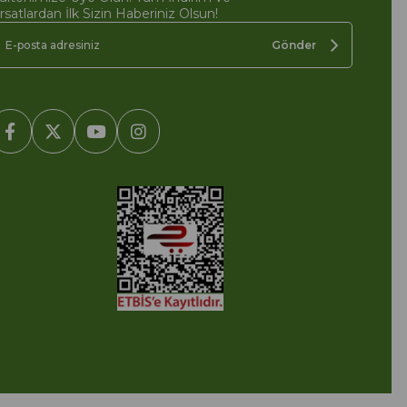
ırsatlardan İlk Sizin Haberiniz Olsun!
Gönder
2005-2022 Ticimax E Ticaret Yazılımları ve E Ticaret Paketleri /
cimax Bilişim Teknolojileri A.Ş. Her Hakkı Saklıdır.