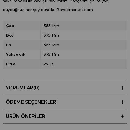
saksı modeli ile kavuşturabilirsiniz. Bahçeniz için ihtiyaç
duyduğnuz her şey burada. Bahcemarket.com
Çap
365 Mm
Boy
375 Mm
En
365 Mm
Yükseklik
375 Mm
Litre
27 Lt
YORUMLAR
(0)
ÖDEME SEÇENEKLERI
ÜRÜN ÖNERILERI