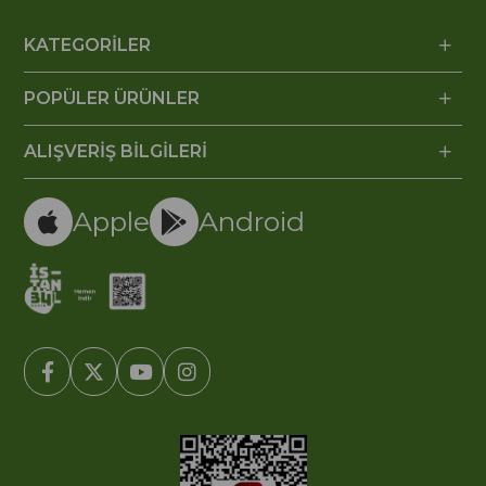
KATEGORİLER
POPÜLER ÜRÜNLER
ALIŞVERİŞ BİLGİLERİ
Apple
Android
© 2005-2022 Ticimax E Ticaret Yazılımları ve E Ticaret Paketleri /
Ticimax Bilişim Teknolojileri A.Ş. Her Hakkı Saklıdır.