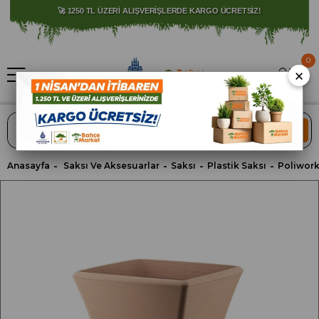
⚠️ SATIŞLARIMIZ YALNIZCA İSTANBUL İLİ İLE SINIRLIDIR.
🚀 1250 TL ÜZERİ ALIŞVERİŞLERDE KARGO ÜCRETSİZ!
0
×
ARA
Anasayfa
Saksı Ve Aksesuarlar
Saksı
Plastik Saksı