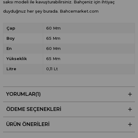
saksı modeli ile kavuşturabilirsiniz. Bahçeniz için ihtiyaç
duyduğnuz her şey burada. Bahcemarket.com
Çap
60 Mm
Boy
65 Mm
En
60 Mm
Yükseklik
65 Mm
Litre
0,11 Lt
YORUMLAR
(1)
ÖDEME SEÇENEKLERI
ÜRÜN ÖNERILERI