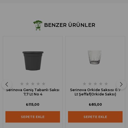
BENZER ÜRÜNLER
★
★
★
★
★
★
★
★
★
★
Serinova Geniş Tabanlı Saksı
Serinova Orkide Saksısı 0.7
7,7 Lt No 4
Lt Şeffaf(Orkide Saksı)
₺115,00
₺85,00
SEPETE EKLE
SEPETE EKLE