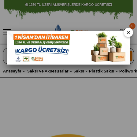
⚠️ SATIŞLARIMIZ YALNIZCA İSTANBUL İLİ İLE SINIRLIDIR.
🚀 1250 TL ÜZERİ ALIŞVERİŞLERDE KARGO ÜCRETSİZ!
0
×
ARA
Anasayfa
Saksı Ve Aksesuarlar
Saksı
Plastik Saksı