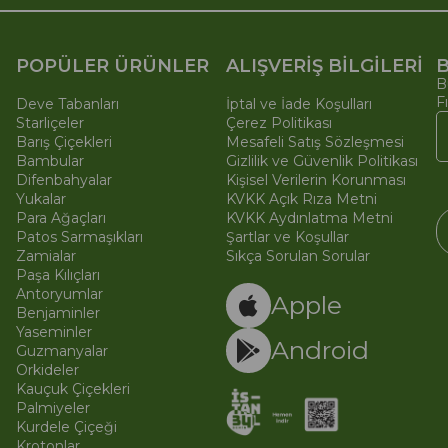
POPÜLER ÜRÜNLER
ALIŞVERİŞ BİLGİLERİ
B
B
F
Deve Tabanları
İptal ve İade Koşulları
Starliçeler
Çerez Politikası
Barış Çiçekleri
Mesafeli Satış Sözleşmesi
Bambular
Gizlilik ve Güvenlik Politikası
Difenbahyalar
Kişisel Verilerin Korunması
Yukalar
KVKK Açık Rıza Metni
Para Ağaçları
KVKK Aydınlatma Metni
Patos Sarmaşıkları
Şartlar ve Koşullar
Zamialar
Sıkça Sorulan Sorular
Paşa Kılıçları
© 
Ti
Antoryumlar
Apple
Benjaminler
Yaseminler
Android
Guzmanyalar
Orkideler
Kauçuk Çiçekleri
Palmiyeler
Kurdele Çiçeği
Krotonlar