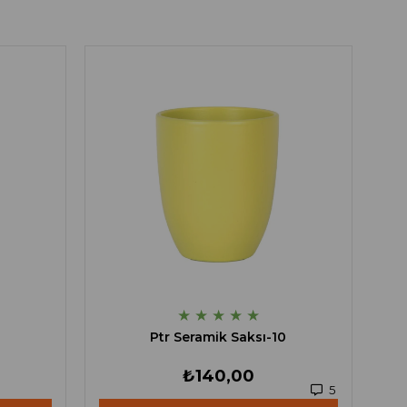
★
★
★
★
★
Ptr Seramik Saksı-10
₺140,00
5