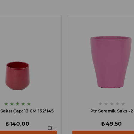
★
★
★
★
★
★
★
★
★
★
Saksı Çap: 13 CM 132*145
Ptr Seramik Saksı-2
₺140,00
₺49,50
1