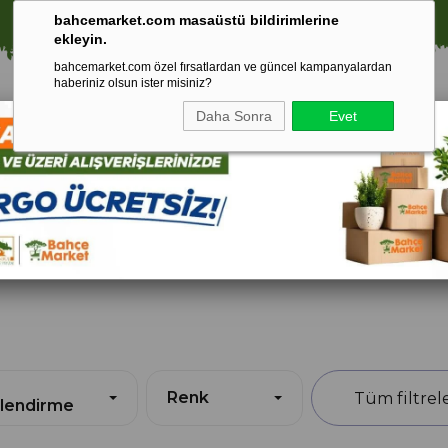
🚀 1250 TL ÜZERİ ALIŞVERİŞLERDE KARGO ÜCRETSİZ!
bahcemarket.com masaüstü bildirimlerine
ekleyin.
bahcemarket.com özel fırsatlardan ve güncel kampanyalardan
haberiniz olsun ister misiniz?
Daha Sonra
Evet
Toprak Ve
Gübreler
To
ri
Torf
Renk
lendirme