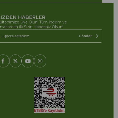
İZDEN HABERLER
ültenimize Üye Olun! Tüm İndirim ve
ırsatlardan İlk Sizin Haberiniz Olsun!
Gönder
2005-2022 Ticimax E Ticaret Yazılımları ve E Ticaret Paketleri /
cimax Bilişim Teknolojileri A.Ş. Her Hakkı Saklıdır.