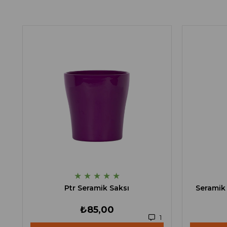
★
★
★
★
★
Ptr Seramik Saksı
Seramik 
₺85,00
1