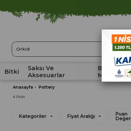
ARA
Saksı Ve
Bahçe
Bitki
Aksesuarlar
Malzemele
Anasayfa
Pottery
4 Ürün
Puan
Kategoriler
Fiyat Aralığı
Değer