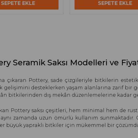
SEPETE EKLE
SEPETE EKLE
ery Seramik Saksı Modelleri ve Fiyat
ıkaran Pottery, sade çizgileriyle bitkilerin estetik
kök gelişimini desteklerken yaşam alanlarına zarif bi
mekân bitkilerinden dış mekân düzenlemelerine kadar ge
ıkan Pottery saksı çeşitleri, hem minimal hem de rus
 aynı zamanda uzun ömürlü kullanım sunmaktadır. Gen
ller büyük yapraklı bitkiler için mükemmel bir çözümdü