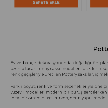
SEPETE EKLE
Pott
Ev ve bahçe dekorasyonunda doğallığı ön plana ç
özenle tasarlanmış saksı modelleri, bitkilerin 
renk geçişleriyle üretilen Pottery saksılar, iç 
Farklı boyut, renk ve form seçenekleriyle öne ç
yüzeyli modeller, modern bir duruş sergilerken
ideal bir ortam oluştururken, derin yapılı mode