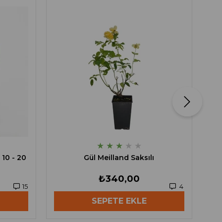
★
★
★
★
★
10 - 20
Gül Meilland Saksılı
₺340,00
15
4
SEPETE EKLE