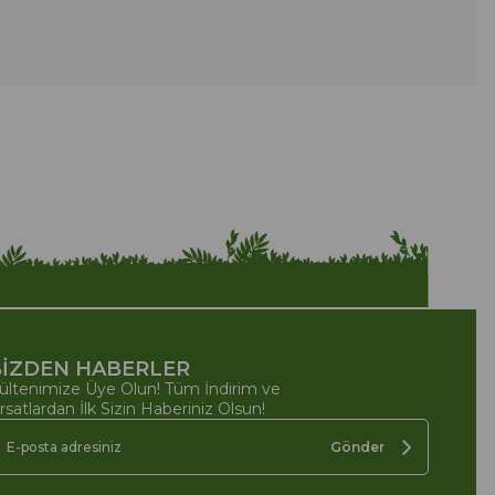
İZDEN HABERLER
ültenimize Üye Olun! Tüm İndirim ve
ırsatlardan İlk Sizin Haberiniz Olsun!
Gönder