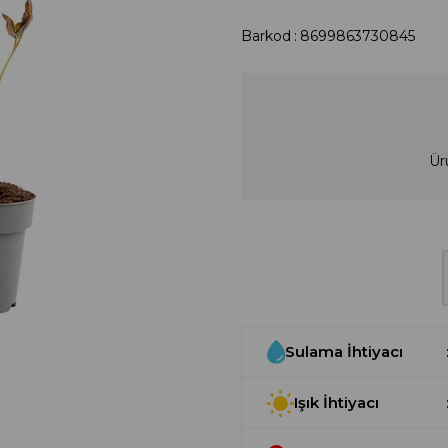
Barkod
:
8699863730845
Ür
Sulama İhtiyacı
Işık İhtiyacı