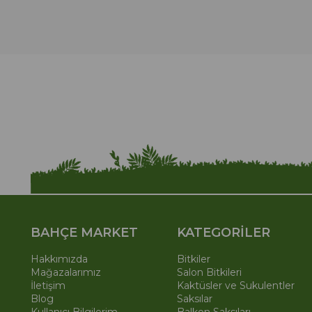
BAHÇE MARKET
KATEGORİLER
Hakkımızda
Bitkiler
Mağazalarımız
Salon Bitkileri
İletişim
Kaktüsler ve Sukulentler
Blog
Saksılar