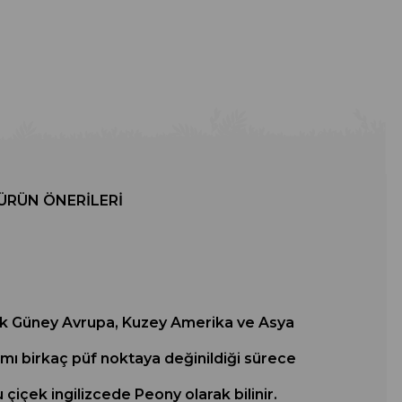
ÜRÜN ÖNERILERI
 çok Güney Avrupa, Kuzey Amerika ve Asya
kımı birkaç püf noktaya değinildiği sürece
u çiçek ingilizcede Peony olarak bilinir.