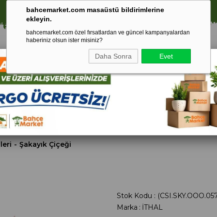
⚠️ SATIŞLARIMIZ YALNIZCA İSTANBUL İLİ İLE SINIRLIDIR.
bahcemarket.com masaüstü bildirimlerine
ekleyin.
bahcemarket.com özel fırsatlardan ve güncel kampanyalardan
haberiniz olsun ister misiniz?
Daha Sonra
Evet
Toprak Ve
Gübreler
To
ri
Torf
leri
Şakayık Çiçeği
Stok Kodu
(CSI.SKY.OOO.057
Marka
:
İTHAL