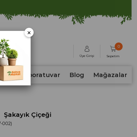
×
0
Üye Girişi
Sepetim
hum
Laboratuvar
Blog
Mağazalar
Şakayık Çiçeği
-002)