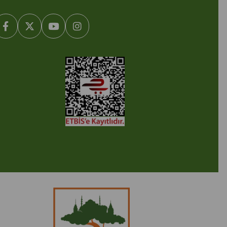
2005-2022 Ticimax E Ticaret Yazılımları ve E Ticaret Paketleri /
cimax Bilişim Teknolojileri A.Ş. Her Hakkı Saklıdır.