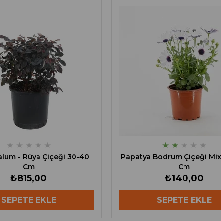
★
★
★
★
★
★
★
★
★
★
lum - Rüya Çiçeği 30-40
Papatya Bodrum Çiçeği Mix 
Cm
Cm
₺815,00
₺140,00
SEPETE EKLE
SEPETE EKLE