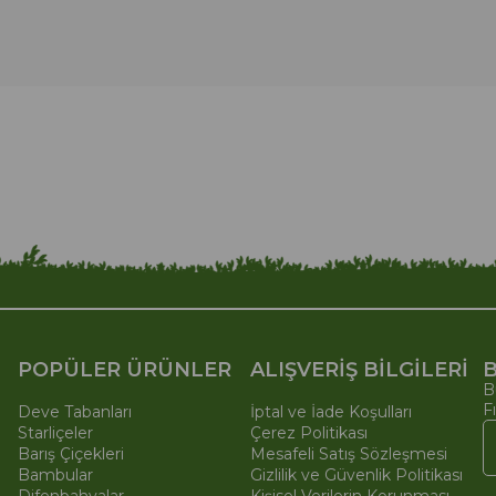
POPÜLER ÜRÜNLER
ALIŞVERİŞ BİLGİLERİ
B
B
F
Deve Tabanları
İptal ve İade Koşulları
Starliçeler
Çerez Politikası
Barış Çiçekleri
Mesafeli Satış Sözleşmesi
Bambular
Gizlilik ve Güvenlik Politikası