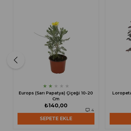
★
★
★
★
★
Europs (Sarı Papatya) Çiçeği 10-20
Loropeta
Cm
₺140,00
4
SEPETE EKLE