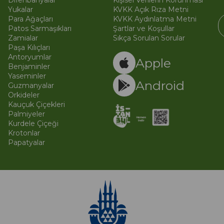
Difenbahyalar
Kişisel Verilerin Korunması
Yukalar
KVKK Açık Rıza Metni
Para Ağaçları
KVKK Aydınlatma Metni
Patos Sarmaşıkları
Şartlar ve Koşullar
Zamialar
Sıkça Sorulan Sorular
Paşa Kılıçları
© 
Ti
Antoryumlar
Apple
Benjaminler
Yaseminler
Android
Guzmanyalar
Orkideler
Kauçuk Çiçekleri
Palmiyeler
Kurdele Çiçeği
Krotonlar
Papatyalar