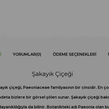
I
YORUMLAR
(0)
ÖDEME SEÇENEKLERI
Şakayık Çiçeği
yık çiçeği, Paeoniaceae familyasının bir cinsidir. En
e adeta bizlere bir görsel şölen sunar. Şakayık çiçeği ba
ayanıklılığıyla da bilinir. Botanikteki adı Paeonia olan b