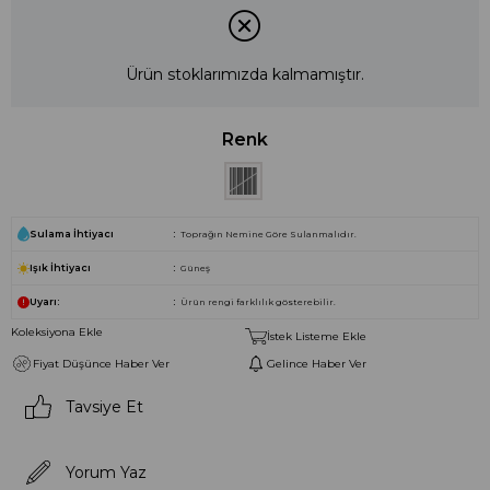
Ürün stoklarımızda kalmamıştır.
Renk
Sulama İhtiyacı
Toprağın Nemine Göre Sulanmalıdır.
Işık İhtiyacı
Güneş
Uyarı:
Ürün rengi farklılık gösterebilir.
Koleksiyona Ekle
İstek Listeme Ekle
Fiyat Düşünce Haber Ver
Gelince Haber Ver
Tavsiye Et
Yorum Yaz