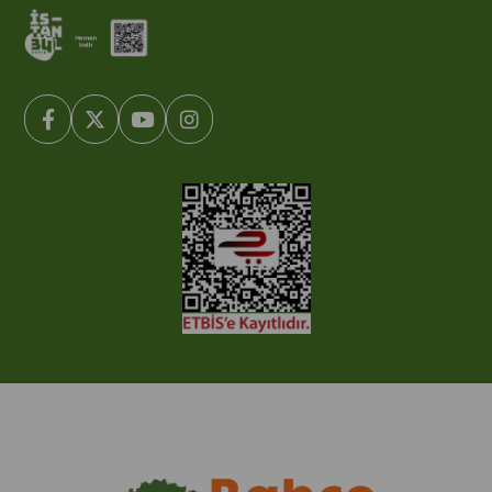
© 2005-2022 Ticimax E Ticaret Yazılımları ve E Ticaret Paketleri /
Ticimax Bilişim Teknolojileri A.Ş. Her Hakkı Saklıdır.