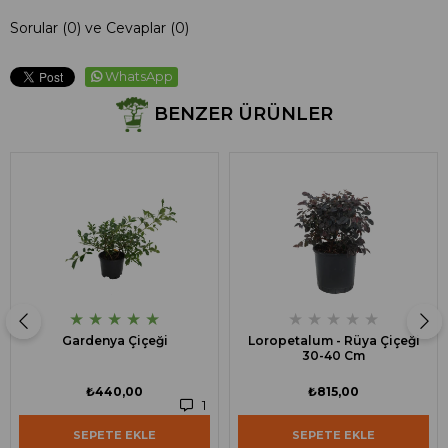
Sorular (0) ve Cevaplar (0)
WhatsApp
BENZER ÜRÜNLER
★
★
★
★
★
★
★
★
★
★
Gardenya Çiçeği
Loropetalum - Rüya Çiçeği
30-40 Cm
₺440,00
₺815,00
1
SEPETE EKLE
SEPETE EKLE