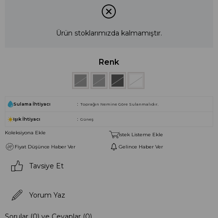
Ürün stoklarımızda kalmamıştır.
Renk
Sulama İhtiyacı
Toprağın Nemine Göre Sulanmalıdır.
Işık İhtiyacı
Güneş
Koleksiyona Ekle
İstek Listeme Ekle
Fiyat Düşünce Haber Ver
Gelince Haber Ver
Tavsiye Et
Yorum Yaz
Sorular (0) ve Cevaplar (0)