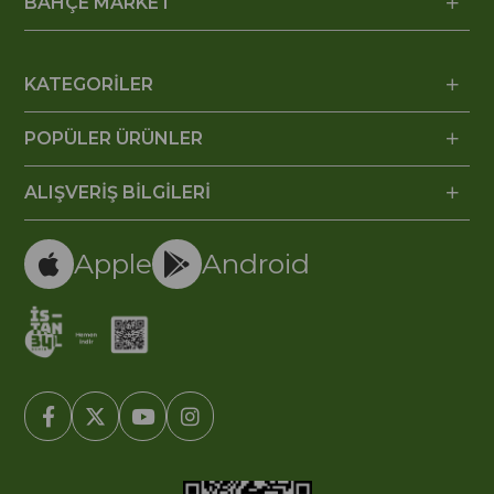
BAHÇE MARKET
KATEGORİLER
POPÜLER ÜRÜNLER
ALIŞVERİŞ BİLGİLERİ
Apple
Android
© 2005-2022 Ticimax E Ticaret Yazılımları ve E Ticaret Paketleri /
Ticimax Bilişim Teknolojileri A.Ş. Her Hakkı Saklıdır.