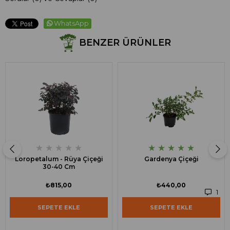
WhatsApp
BENZER ÜRÜNLER
★
★
★
★
★
★
★
★
★
★
Loropetalum - Rüya Çiçeği
Gardenya Çiçeği
30-40 Cm
₺815,00
₺440,00
1
SEPETE EKLE
SEPETE EKLE