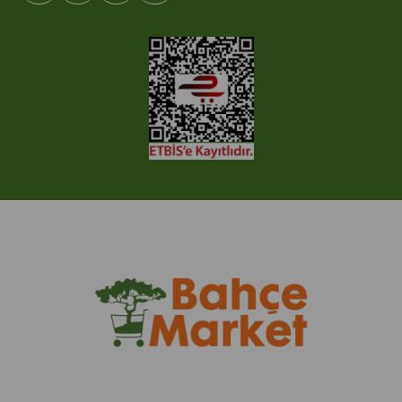
© 2005-2022 Ticimax E Ticaret Yazılımları ve E Ticaret Paketleri /
Ticimax Bilişim Teknolojileri A.Ş. Her Hakkı Saklıdır.