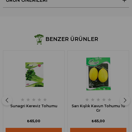
ÜRÜN ÖNERILERI
BENZER ÜRÜNLER
★
★
★
★
★
★
★
★
★
★
Sunagri Kereviz Tohumu
Sarı Kışlık Kavun Tohumu 10
Gr
₺65,00
₺65,00