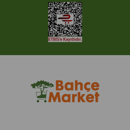
Ticimax Bilişim Teknolojileri A.Ş. Her Hakkı Saklıdır.