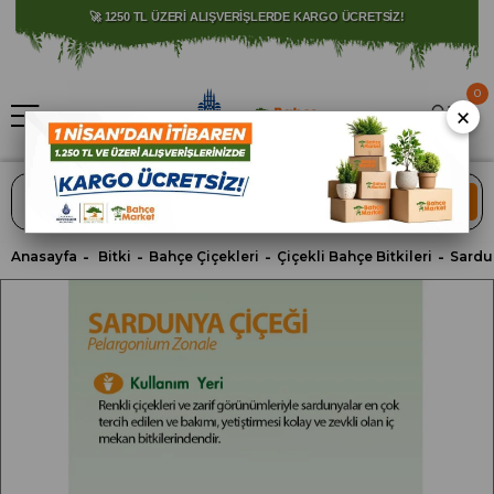
🚀 1250 TL ÜZERİ ALIŞVERİŞLERDE KARGO ÜCRETSİZ!
0
×
ARA
Anasayfa
Bitki
Bahçe Çiçekleri
Çiçekli Bahçe Bitkileri