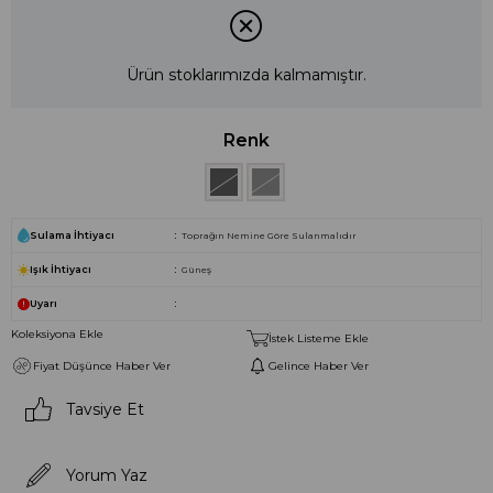
Ürün stoklarımızda kalmamıştır.
Renk
Sulama İhtiyacı
Toprağın Nemine Göre Sulanmalıdır
Işık İhtiyacı
Güneş
Uyarı
Koleksiyona Ekle
İstek Listeme Ekle
Fiyat Düşünce Haber Ver
Gelince Haber Ver
Tavsiye Et
Yorum Yaz