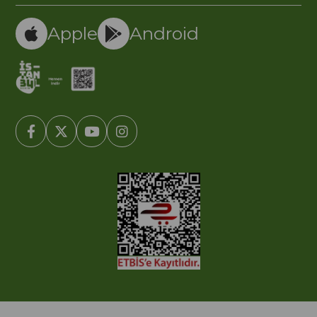
Apple
Android
© 2005-2022 Ticimax E Ticaret Yazılımları ve E Ticaret Paketleri /
Ticimax Bilişim Teknolojileri A.Ş. Her Hakkı Saklıdır.