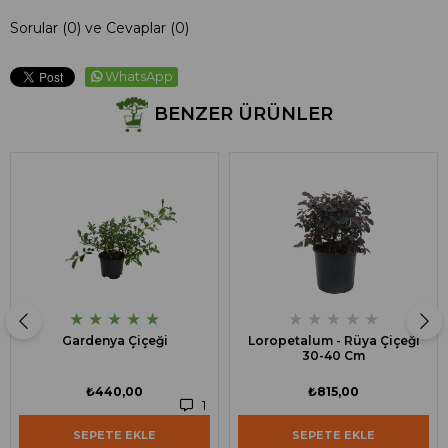
Sorular (0) ve Cevaplar (0)
WhatsApp
BENZER ÜRÜNLER
★
★
★
★
★
★
★
★
★
★
Gardenya Çiçeği
Loropetalum - Rüya Çiçeği
30-40 Cm
₺440,00
₺815,00
1
SEPETE EKLE
SEPETE EKLE