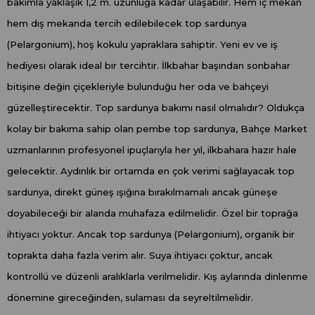
bakımla yaklaşık 1,2 m. uzunluğa kadar ulaşabilir. Hem iç mekan
hem dış mekanda tercih edilebilecek top sardunya
(Pelargonium), hoş kokulu yapraklara sahiptir. Yeni ev ve iş
hediyesi olarak ideal bir tercihtir. İlkbahar başından sonbahar
bitişine değin çiçekleriyle bulunduğu her oda ve bahçeyi
güzelleştirecektir. Top sardunya bakımı nasıl olmalıdır? Oldukça
kolay bir bakıma sahip olan pembe top sardunya, Bahçe Market
uzmanlarının profesyonel ipuçlarıyla her yıl, ilkbahara hazır hale
gelecektir. Aydınlık bir ortamda en çok verimi sağlayacak top
sardunya, direkt güneş ışığına bırakılmamalı ancak güneşe
doyabileceği bir alanda muhafaza edilmelidir. Özel bir toprağa
ihtiyacı yoktur. Ancak top sardunya (Pelargonium), organik bir
toprakta daha fazla verim alır. Suya ihtiyacı çoktur, ancak
kontrollü ve düzenli aralıklarla verilmelidir. Kış aylarında dinlenme
dönemine gireceğinden, sulaması da seyreltilmelidir.