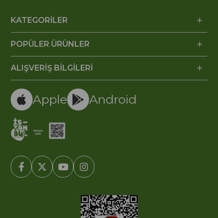
KATEGORİLER
POPÜLER ÜRÜNLER
ALIŞVERİŞ BİLGİLERİ
Apple
Android
© 2005-2022 Ticimax E Ticaret Yazılımları ve E Ticaret Paketleri /
Ticimax Bilişim Teknolojileri A.Ş. Her Hakkı Saklıdır.