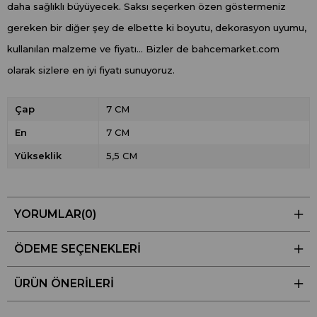
daha sağlıklı büyüyecek. Saksı seçerken özen göstermeniz
gereken bir diğer şey de elbette ki boyutu, dekorasyon uyumu,
kullanılan malzeme ve fiyatı... Bizler de bahcemarket.com
olarak sizlere en iyi fiyatı sunuyoruz.
Çap
7 CM
En
7 CM
Yükseklik
5,5 CM
YORUMLAR
(0)
ÖDEME SEÇENEKLERI
ÜRÜN ÖNERILERI