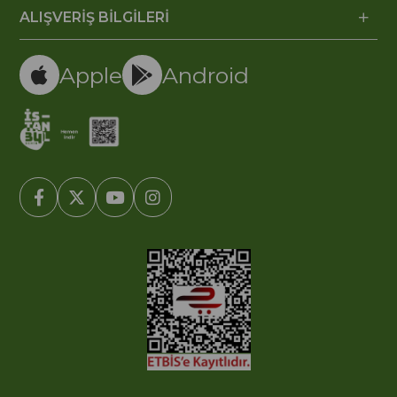
ALIŞVERİŞ BİLGİLERİ
Apple
Android
© 2005-2022 Ticimax E Ticaret Yazılımları ve E Ticaret Paketleri /
Ticimax Bilişim Teknolojileri A.Ş. Her Hakkı Saklıdır.