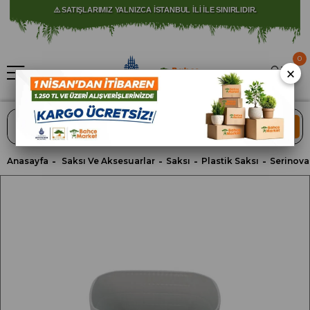
⚠️ SATIŞLARIMIZ YALNIZCA İSTANBUL İLİ İLE SINIRLIDIR.
0
×
ARA
Anasayfa
Saksı Ve Aksesuarlar
Saksı
Plastik Saksı