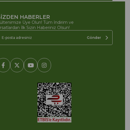
İZDEN HABERLER
ültenimize Üye Olun! Tüm İndirim ve
ırsatlardan İlk Sizin Haberiniz Olsun!
Gönder
2005-2022 Ticimax E Ticaret Yazılımları ve E Ticaret Paketleri /
cimax Bilişim Teknolojileri A.Ş. Her Hakkı Saklıdır.