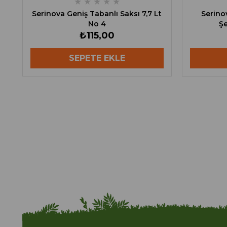
★
★
★
★
★
Serinova Geniş Tabanlı Saksı 7,7 Lt
Serinov
No 4
Şe
₺115,00
SEPETE EKLE