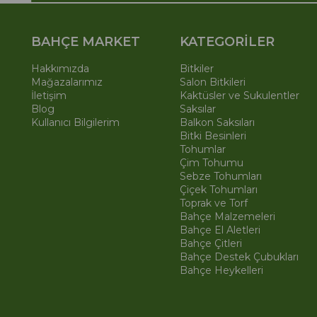
BAHÇE MARKET
KATEGORİLER
Hakkımızda
Bitkiler
Mağazalarımız
Salon Bitkileri
İletişim
Kaktüsler ve Sukulentler
Blog
Saksılar
Kullanıcı Bilgilerim
Balkon Saksıları
Bitki Besinleri
Tohumlar
Çim Tohumu
Sebze Tohumları
Çiçek Tohumları
Toprak ve Torf
Bahçe Malzemeleri
Bahçe El Aletleri
Bahçe Çitleri
Bahçe Destek Çubukları
Bahçe Heykelleri