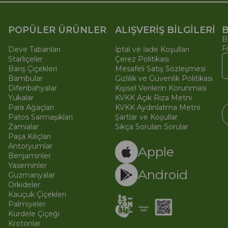
POPÜLER ÜRÜNLER
ALIŞVERİŞ BİLGİLERİ
B
B
F
Deve Tabanları
İptal ve İade Koşulları
Starliçeler
Çerez Politikası
Barış Çiçekleri
Mesafeli Satış Sözleşmesi
Bambular
Gizlilik ve Güvenlik Politikası
Difenbahyalar
Kişisel Verilerin Korunması
Yukalar
KVKK Açık Rıza Metni
Para Ağaçları
KVKK Aydınlatma Metni
Patos Sarmaşıkları
Şartlar ve Koşullar
Zamialar
Sıkça Sorulan Sorular
Paşa Kılıçları
© 
Ti
Antoryumlar
Apple
Benjaminler
Yaseminler
Android
Guzmanyalar
Orkideler
Kauçuk Çiçekleri
Palmiyeler
Kurdele Çiçeği
Krotonlar