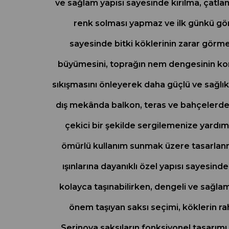
ve sağlam yapısı sayesinde kırılma, çatlam
renk solması yapmaz ve ilk günkü gör
sayesinde bitki köklerinin zarar görmes
büyümesini, toprağın nem dengesinin koru
sıkışmasını önleyerek daha güçlü ve sağlık
dış mekânda balkon, teras ve bahçelerde dö
çekici bir şekilde sergilemenize yardımc
ömürlü kullanım sunmak üzere tasarlanmı
ışınlarına dayanıklı özel yapısı sayesin
kolayca taşınabilirken, dengeli ve sağlam 
önem taşıyan saksı seçimi, köklerin r
Serinova saksıların fonksiyonel tasarımı k