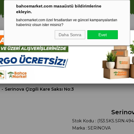
⚠️ SATIŞLARIMIZ YALNIZCA İSTANBUL İLİ İLE SINIRLIDIR.
bahcemarket.com masaüstü bildirimlerine
ekleyin.
bahcemarket.com özel fırsatlardan ve güncel kampanyalardan
haberiniz olsun ister misiniz?
Daha Sonra
Evet
Toprak Ve
Gübreler
To
ri
Torf
Serinova Çizgili Kare Saksı No:3
Serinov
Stok Kodu
(153.SKS.SRN.494
Marka
:
SERİNOVA