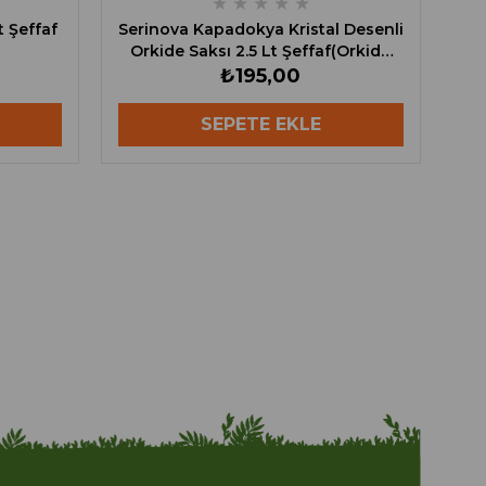
★
★
★
★
★
t Şeffaf
Serinova Kapadokya Kristal Desenli
Orkide Saksı 2.5 Lt Şeffaf(Orkide
Saksı)
₺195,00
SEPETE EKLE