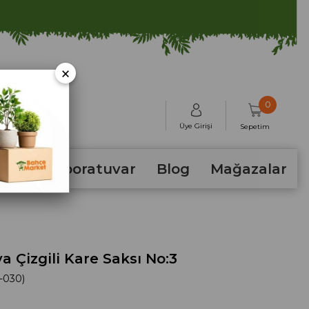
×
0
Üye Girişi
Sepetim
hum
Laboratuvar
Blog
Mağazalar
a Çizgili Kare Saksı No:3
-030)