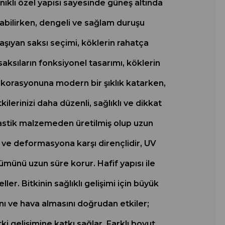
nıklı özel yapısı sayesinde güneş altında
abilirken, dengeli ve sağlam duruşu
taşıyan saksı seçimi, köklerin rahatça
ksıların fonksiyonel tasarımı, köklerin
dekorasyonuna modern bir şıklık katarken,
lerinizi daha düzenli, sağlıklı ve dikkat
plastik malzemeden üretilmiş olup uzun
 ve deformasyona karşı dirençlidir, UV
ümünü uzun süre korur. Hafif yapısı ile
er. Bitkinin sağlıklı gelişimi için büyük
ı ve hava almasını doğrudan etkiler;
i gelişimine katkı sağlar. Farklı boyut,