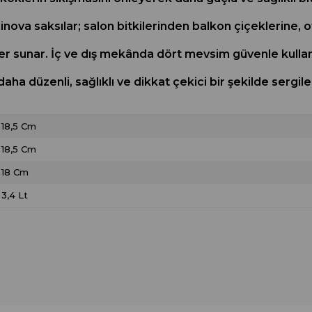
nova saksılar; salon bitkilerinden balkon çiçeklerine, 
er sunar. İç ve dış mekânda dört mevsim güvenle kullan
i daha düzenli, sağlıklı ve dikkat çekici bir şekilde sergi
18,5 Cm
18,5 Cm
18 Cm
3,4 Lt