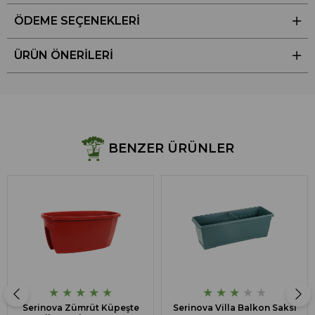
ÖDEME SEÇENEKLERI
ÜRÜN ÖNERILERI
BENZER ÜRÜNLER
★
★
★
★
★
★
★
★
★
★
Serinova Zümrüt Küpeşte
Serinova Villa Balkon Saksı