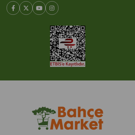
© 2005-2022 Ticimax E Ticaret Yazılımları ve E Ticaret Paketleri /
Ticimax Bilişim Teknolojileri A.Ş. Her Hakkı Saklıdır.