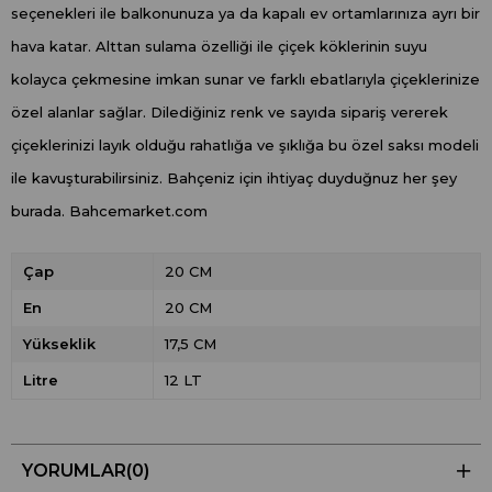
seçenekleri ile balkonunuza ya da kapalı ev ortamlarınıza ayrı bir
hava katar. Alttan sulama özelliği ile çiçek köklerinin suyu
kolayca çekmesine imkan sunar ve farklı ebatlarıyla çiçeklerinize
özel alanlar sağlar. Dilediğiniz renk ve sayıda sipariş vererek
çiçeklerinizi layık olduğu rahatlığa ve şıklığa bu özel saksı modeli
ile kavuşturabilirsiniz. Bahçeniz için ihtiyaç duyduğnuz her şey
burada. Bahcemarket.com
Çap
20 CM
En
20 CM
Yükseklik
17,5 CM
Litre
12 LT
YORUMLAR
(0)