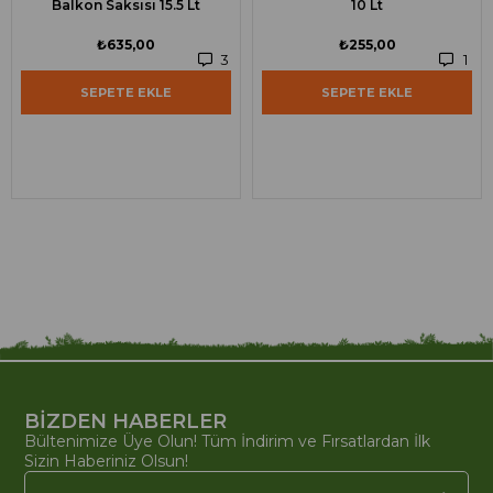
Balkon Saksısı 15.5 Lt
10 Lt
₺635,00
₺255,00
3
1
SEPETE EKLE
SEPETE EKLE
BİZDEN HABERLER
Bültenimize Üye Olun! Tüm İndirim ve Fırsatlardan İlk
Sizin Haberiniz Olsun!