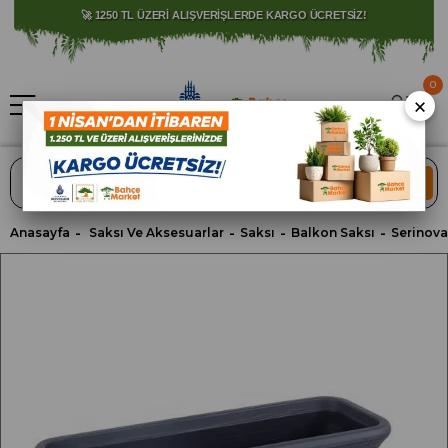
⚠️ SATIŞLARIMIZ YALNIZCA İSTANBUL İLİ İLE SINIRLIDIR.
🚀 1250 TL ÜZERİ ALIŞVERİŞLERDE KARGO ÜCRETSİZ!
0
×
ARA
Anasayfa
Saksı Ve Aksesuarlar
Saksı
Balkon Saksı