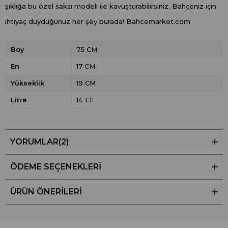
şıklığa bu özel saksı modeli ile kavuşturabilirsiniz. Bahçeniz için
ihtiyaç duyduğunuz her şey burada! Bahcemarket.com
Boy
75 CM
En
17 CM
Yükseklik
19 CM
Litre
14 LT
YORUMLAR
(2)
ÖDEME SEÇENEKLERI
ÜRÜN ÖNERILERI