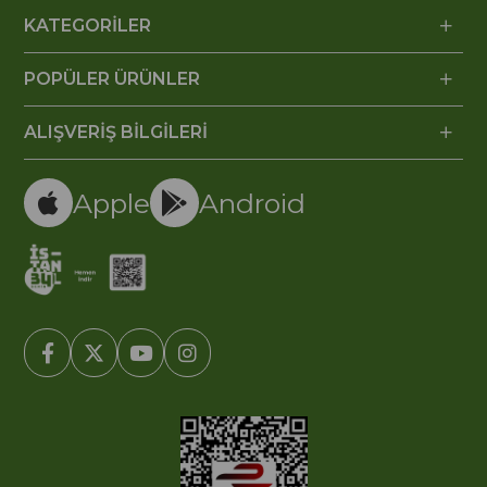
KATEGORİLER
POPÜLER ÜRÜNLER
ALIŞVERİŞ BİLGİLERİ
Apple
Android
© 2005-2022 Ticimax E Ticaret Yazılımları ve E Ticaret Paketleri /
Ticimax Bilişim Teknolojileri A.Ş. Her Hakkı Saklıdır.