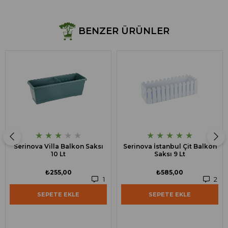
BENZER ÜRÜNLER
★
★
★
★
★
★
★
★
★
★
Serinova Villa Balkon Saksı
Serinova İstanbul Çit Balkon
10 Lt
Saksı 9 Lt
₺255,00
₺585,00
1
2
SEPETE EKLE
SEPETE EKLE