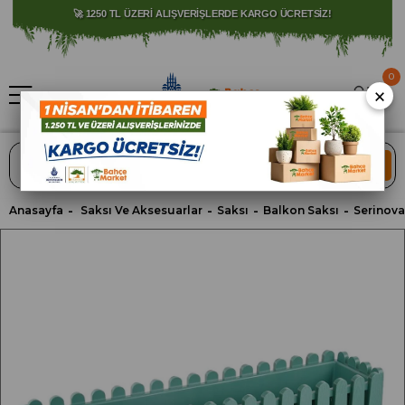
⚠️ SATIŞLARIMIZ YALNIZCA İSTANBUL İLİ İLE SINIRLIDIR.
🚀 1250 TL ÜZERİ ALIŞVERİŞLERDE KARGO ÜCRETSİZ!
0
×
ARA
Anasayfa
Saksı Ve Aksesuarlar
Saksı
Balkon Saksı