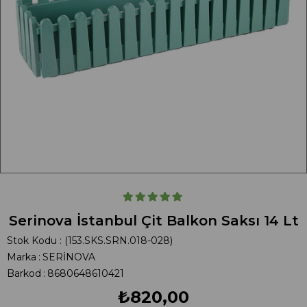
Serinova İstanbul Çit Balkon Saksı 14 Lt
Stok Kodu
(153.SKS.SRN.018-028)
Marka
:
SERİNOVA
Barkod
:
8680648610421
₺820,00