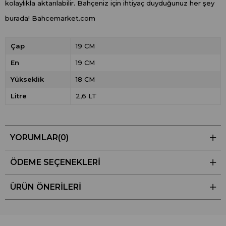
kolaylıkla aktarılabilir. Bahçeniz için ihtiyaç duyduğunuz her şey
burada! Bahcemarket.com
Çap
19 CM
En
19 CM
Yükseklik
18 CM
Litre
2,6 LT
YORUMLAR
(0)
ÖDEME SEÇENEKLERI
ÜRÜN ÖNERILERI