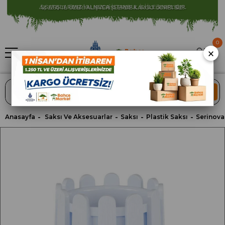
⚠️ SATIŞLARIMIZ YALNIZCA İSTANBUL İLİ İLE SINIRLIDIR.
0
×
ARA
Anasayfa
Saksı Ve Aksesuarlar
Saksı
Plastik Saksı