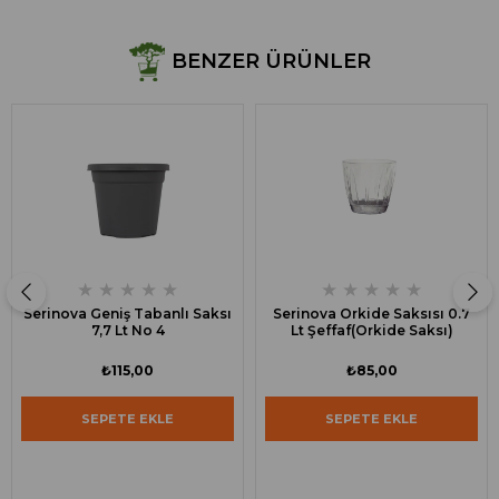
BENZER ÜRÜNLER
★
★
★
★
★
★
★
★
★
★
Serinova Geniş Tabanlı Saksı
Serinova Orkide Saksısı 0.7
7,7 Lt No 4
Lt Şeffaf(Orkide Saksı)
₺115,00
₺85,00
SEPETE EKLE
SEPETE EKLE