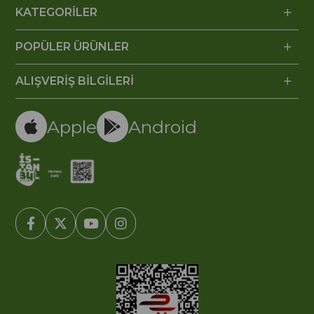
KATEGORİLER
POPÜLER ÜRÜNLER
ALIŞVERİŞ BİLGİLERİ
Apple
Android
© 2005-2022 Ticimax E Ticaret Yazılımları ve E Ticaret Paketleri /
Ticimax Bilişim Teknolojileri A.Ş. Her Hakkı Saklıdır.