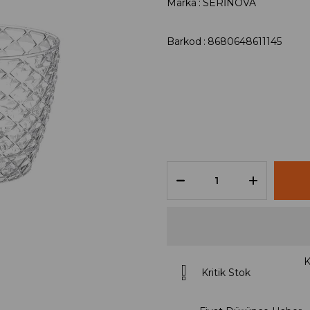
Marka
:
SERİNOVA
Barkod
:
8680648611145
K
Kritik Stok