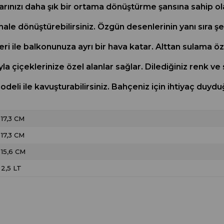
rınızı daha şık bir ortama dönüştürme şansına sahip olabi
ale dönüştürebilirsiniz. Özgün desenlerinin yanı sıra ş
i ile balkonunuza ayrı bir hava katar. Alttan sulama öze
 çiçeklerinize özel alanlar sağlar. Dilediğiniz renk ve s
 modeli ile kavuşturabilirsiniz. Bahçeniz için ihtiyaç d
17,3 CM
17,3 CM
15,6 CM
2,5 LT