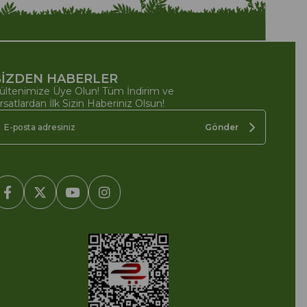
İZDEN HABERLER
ültenimize Üye Olun! Tüm İndirim ve
ırsatlardan İlk Sizin Haberiniz Olsun!
Gönder
2005-2022 Ticimax E Ticaret Yazılımları ve E Ticaret Paketleri /
cimax Bilişim Teknolojileri A.Ş. Her Hakkı Saklıdır.