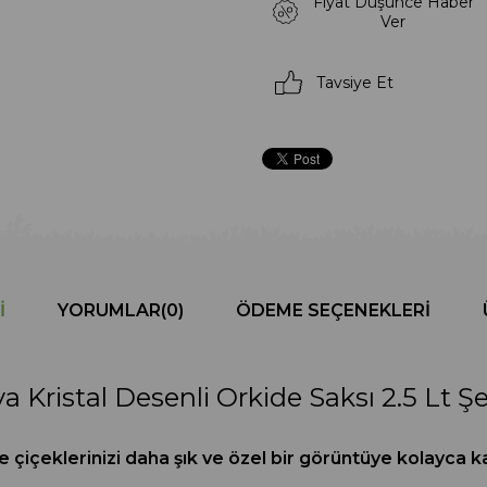
Fiyat Düşünce Haber
Ver
Tavsiye Et
I
YORUMLAR
(0)
ÖDEME SEÇENEKLERI
 Kristal Desenli Orkide Saksı 2.5 Lt Şe
e çiçeklerinizi daha şık ve özel bir görüntüye kolayca kav