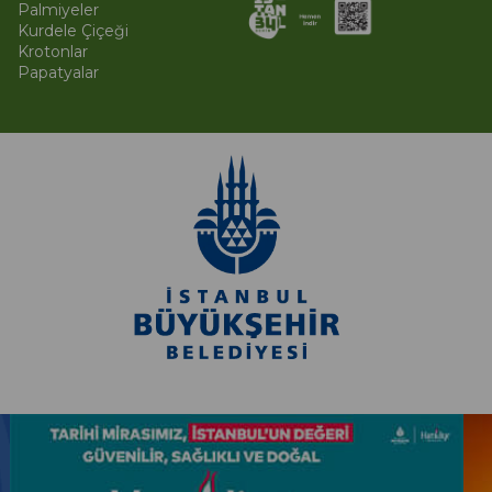
Palmiyeler
Kurdele Çiçeği
Krotonlar
Papatyalar