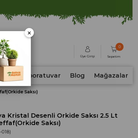
×
0
Üye Girişi
Sepetim
hum
Laboratuvar
Blog
Mağazalar
faf(Orkide Saksı)
 Kristal Desenli Orkide Saksı 2.5 Lt
effaf(Orkide Saksı)
-018)