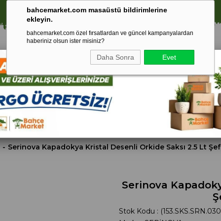
⚠️ SATIŞLARIMIZ YALNIZCA İSTANBUL İLİ İLE SINIRLIDIR.
bahcemarket.com masaüstü bildirimlerine
ekleyin.
bahcemarket.com özel fırsatlardan ve güncel kampanyalardan
haberiniz olsun ister misiniz?
Daha Sonra
Evet
Toprak Ve
Gübreler
To
ri
Torf
Serinova Kapadokya Kristal Desenli Orkide Saksı 2.5 Lt Şef
Serinova Kapadokya
Ş
Stok Kodu
(153.SKS.SRN.030