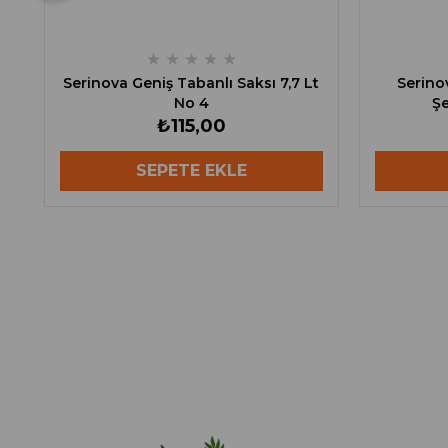
★
★
★
★
★
Serinova Geniş Tabanlı Saksı 7,7 Lt
Serinov
No 4
Şe
₺115,00
SEPETE EKLE