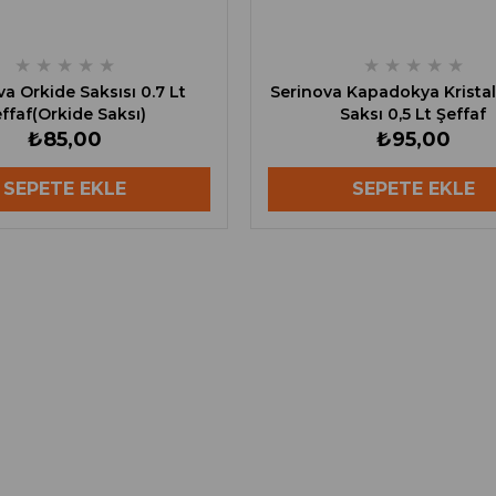
★
★
★
★
★
★
★
★
★
★
a Orkide Saksısı 0.7 Lt
Serinova Kapadokya Kristal
ffaf(Orkide Saksı)
Saksı 0,5 Lt Şeffaf
₺85,00
₺95,00
SEPETE EKLE
SEPETE EKLE