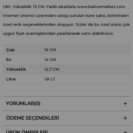
1,80, Yükseklik: 13 CM. Farklı ebatlarla www.bahcemarket.com
internet sitemiz üzerinden satışa sunulan kare saksı, birbirinden
özel renk seçeneklerinden oluşuyor. Sizler de bu özel ürünü çok
uygun fiyat avantajlarından yararlanarak satın alabilirsiniz.
Çap
14 CM
En
14 CM
Yükseklik
12,7 CM
Litre
1,8 LT
YORUMLAR
(0)
ÖDEME SEÇENEKLERI
ÜRÜN ÖNERILERI