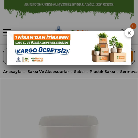
⚠️ SATIŞLARIMIZ YALNIZCA İSTANBUL İLİ İLE SINIRLIDIR.
0
×
ARA
Anasayfa
Saksı Ve Aksesuarlar
Saksı
Plastik Saksı
Serinova 