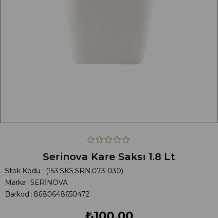
Serinova Kare Saksı 1.8 Lt
Stok Kodu
(153.SKS.SRN.073-030)
Marka
:
SERİNOVA
Barkod
:
8680648650472
₺100,00