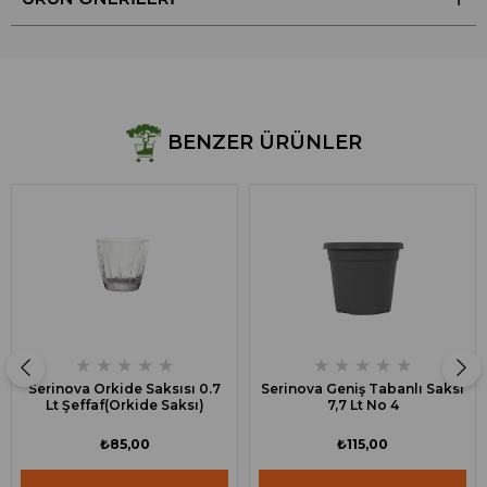
BENZER ÜRÜNLER
★
★
★
★
★
★
★
★
★
★
Serinova Orkide Saksısı 0.7
Serinova Geniş Tabanlı Saksı
Lt Şeffaf(Orkide Saksı)
7,7 Lt No 4
₺85,00
₺115,00