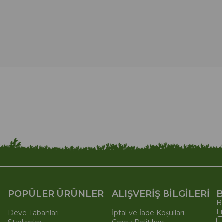
POPÜLER ÜRÜNLER
ALIŞVERİŞ BİLGİLERİ
B
B
F
Deve Tabanları
İptal ve İade Koşulları