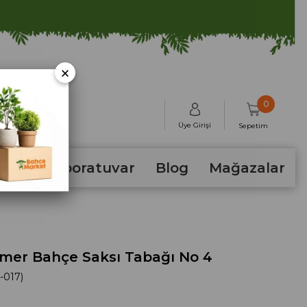
×
0
Üye Girişi
Sepetim
hum
Laboratuvar
Blog
Mağazalar
mer Bahçe Saksı Tabağı No 4
-017)