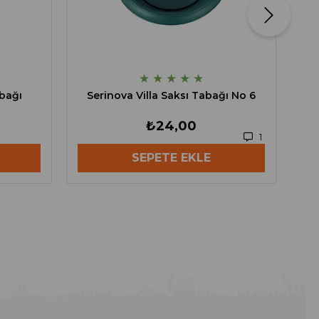
★
★
★
★
★
bağı
Serinova Villa Saksı Tabağı No 6
₺24,00
1
SEPETE EKLE