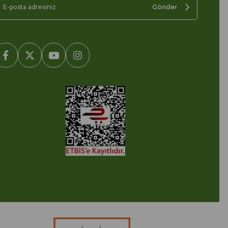
Gönder
2005-2022 Ticimax E Ticaret Yazılımları ve E Ticaret Paketleri /
cimax Bilişim Teknolojileri A.Ş. Her Hakkı Saklıdır.