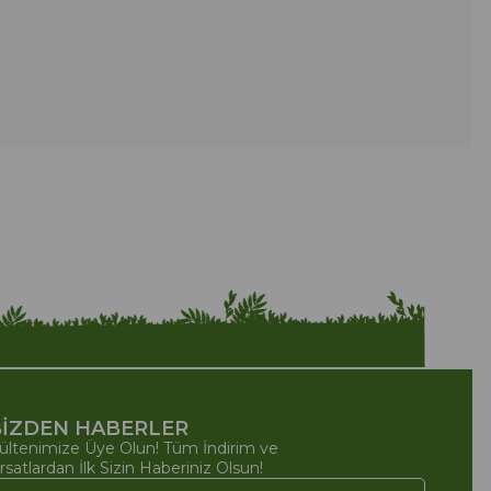
İZDEN HABERLER
ültenimize Üye Olun! Tüm İndirim ve
ırsatlardan İlk Sizin Haberiniz Olsun!