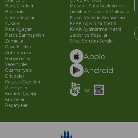
Starliçeler
Çerez Politikası
Barış Çiçekleri
Mesafeli Satış Sözleşmesi
Bambular
Gizlilik ve Güvenlik Politikası
Difenbahyalar
Kişisel Verilerin Korunması
Yukalar
KVKK Açık Rıza Metni
Para Ağaçları
KVKK Aydınlatma Metni
Patos Sarmaşıkları
Şartlar ve Koşullar
Zamialar
Sıkça Sorulan Sorular
Paşa Kılıçları
© 
Ti
Antoryumlar
Apple
Benjaminler
Yaseminler
Android
Guzmanyalar
Orkideler
Kauçuk Çiçekleri
Palmiyeler
Kurdele Çiçeği
Krotonlar
Papatyalar