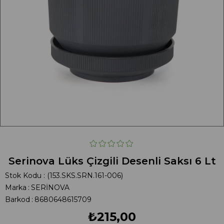
Serinova Lüks Çizgili Desenli Saksı 6 Lt
Stok Kodu
(153.SKS.SRN.161-006)
Marka
:
SERİNOVA
Barkod
:
8680648615709
₺215,00