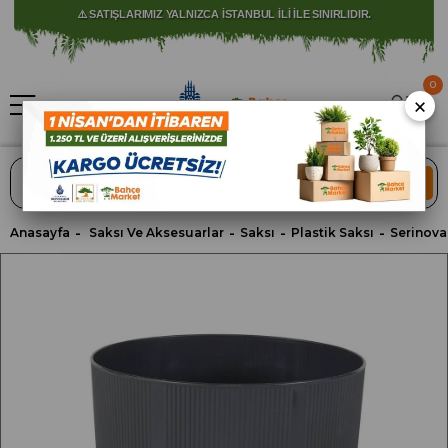
⚠️ SATIŞLARIMIZ YALNIZCA İSTANBUL İLİ İLE SINIRLIDIR.
0
×
ARA
Anasayfa
Saksı Ve Aksesuarlar
Saksı
Plastik Saksı