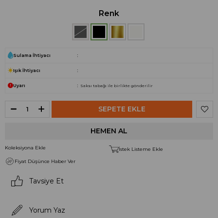
Renk
Sulama İhtiyacı
Işık İhtiyacı
Uyarı
Saksı tabağı ile birlikte gönderilir
Koleksiyona Ekle
İstek Listeme Ekle
Fiyat Düşünce Haber Ver
Tavsiye Et
Yorum Yaz