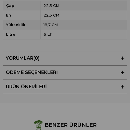
Çap
22,5 CM
En
22,5 CM
Yükseklik
18,7 CM
Litre
6 LT
YORUMLAR
(0)
ÖDEME SEÇENEKLERI
ÜRÜN ÖNERILERI
BENZER ÜRÜNLER