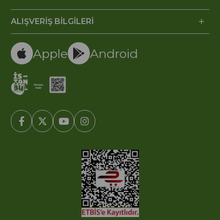
ALIŞVERİŞ BİLGİLERİ
Apple
Android
© 2005-2022 Ticimax E Ticaret Yazılımları ve E Ticaret Paketleri /
Ticimax Bilişim Teknolojileri A.Ş. Her Hakkı Saklıdır.