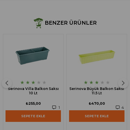
BENZER ÜRÜNLER
★
★
★
★
★
★
★
★
★
★
Serinova Villa Balkon Saksı
Serinova Büyük Balkon Saksı
10 Lt
11.5 Lt
₺255,00
₺470,00
1
4
SEPETE EKLE
SEPETE EKLE