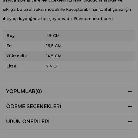
şıklığa bu özel saksı modeli ile kavuşturabilirsiniz. Bahçeniz için
ihtiyaç duyduğnuz her şey burada. Bahcemarket.com
Boy
49 CM
En
16,5 CM
Yükseklik
14,5 CM
Litre
7,4 LT
YORUMLAR
(0)
ÖDEME SEÇENEKLERI
ÜRÜN ÖNERILERI