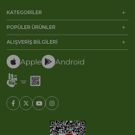
KATEGORİLER
POPÜLER ÜRÜNLER
ALIŞVERİŞ BİLGİLERİ
Apple
Android
© 2005-2022 Ticimax E Ticaret Yazılımları ve E Ticaret Paketleri /
Ticimax Bilişim Teknolojileri A.Ş. Her Hakkı Saklıdır.