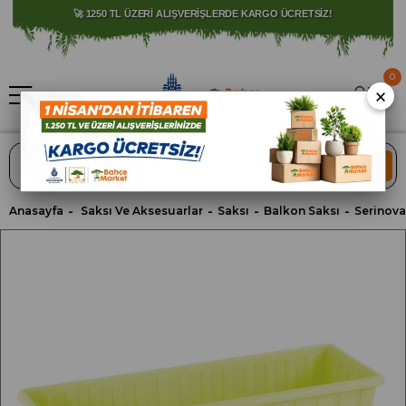
⚠️ SATIŞLARIMIZ YALNIZCA İSTANBUL İLİ İLE SINIRLIDIR.
0
×
ARA
Anasayfa
Saksı Ve Aksesuarlar
Saksı
Balkon Saksı