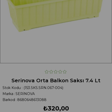
Serinova Orta Balkon Saksı 7.4 Lt
Stok Kodu
(153.SKS.SRN.067-004)
Marka
:
SERİNOVA
Barkod
:
8680648613088
₺320,00