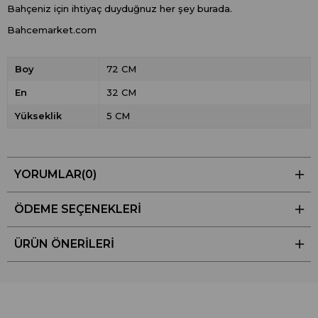
Bahçeniz için ihtiyaç duyduğnuz her şey burada.
Bahcemarket.com
Boy
72 CM
En
32 CM
Yükseklik
5 CM
YORUMLAR
(0)
ÖDEME SEÇENEKLERI
ÜRÜN ÖNERILERI