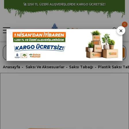
⚠️ SATIŞLARIMIZ YALNIZCA İSTANBUL İLİ İLE SINIRLIDIR.
🚀 1250 TL ÜZERİ ALIŞVERİŞLERDE KARGO ÜCRETSİZ!
0
×
ARA
Anasayfa
Saksı Ve Aksesuarlar
Saksı Tabağı
Plastik Saksı Ta