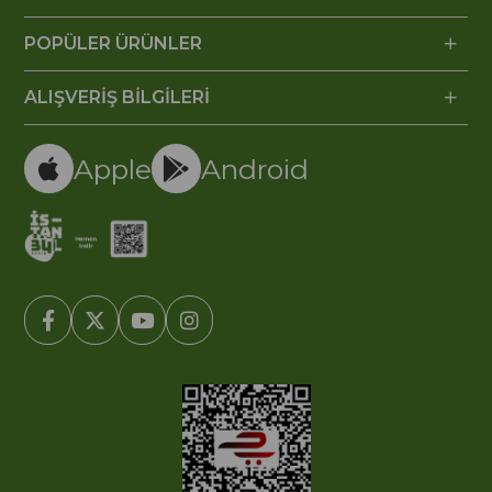
POPÜLER ÜRÜNLER
ALIŞVERİŞ BİLGİLERİ
Apple
Android
© 2005-2022 Ticimax E Ticaret Yazılımları ve E Ticaret Paketleri /
Ticimax Bilişim Teknolojileri A.Ş. Her Hakkı Saklıdır.