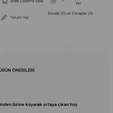
İstek Listeme Ekle
Ver
Sorular (0) ve Cevaplar (0)
Yorum Yaz
ÜRÜN ÖNERILERI
rinden birine koyarak ortaya çıkan hoş