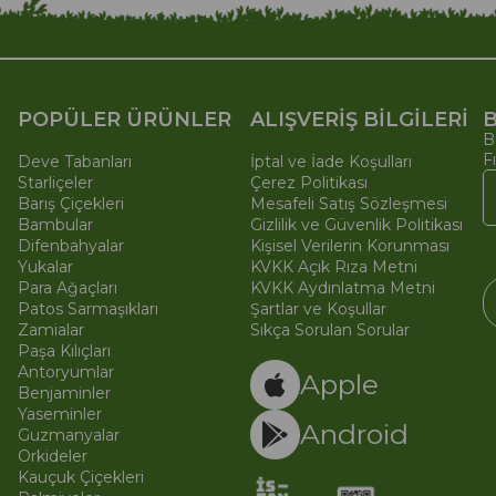
POPÜLER ÜRÜNLER
ALIŞVERİŞ BİLGİLERİ
B
B
F
Deve Tabanları
İptal ve İade Koşulları
Starliçeler
Çerez Politikası
Barış Çiçekleri
Mesafeli Satış Sözleşmesi
Bambular
Gizlilik ve Güvenlik Politikası
Difenbahyalar
Kişisel Verilerin Korunması
Yukalar
KVKK Açık Rıza Metni
Para Ağaçları
KVKK Aydınlatma Metni
Patos Sarmaşıkları
Şartlar ve Koşullar
Zamialar
Sıkça Sorulan Sorular
Paşa Kılıçları
© 
Ti
Antoryumlar
Apple
Benjaminler
Yaseminler
Android
Guzmanyalar
Orkideler
Kauçuk Çiçekleri