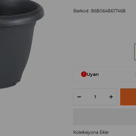
Barkod
:
8680648617468
Uyarı
Koleksiyona Ekle