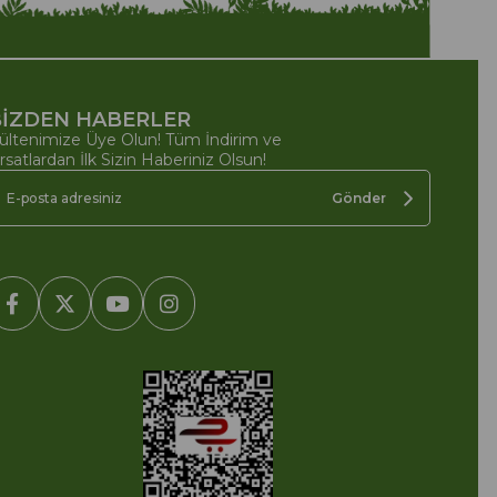
İZDEN HABERLER
ültenimize Üye Olun! Tüm İndirim ve
ırsatlardan İlk Sizin Haberiniz Olsun!
Gönder
2005-2022 Ticimax E Ticaret Yazılımları ve E Ticaret Paketleri /
cimax Bilişim Teknolojileri A.Ş. Her Hakkı Saklıdır.