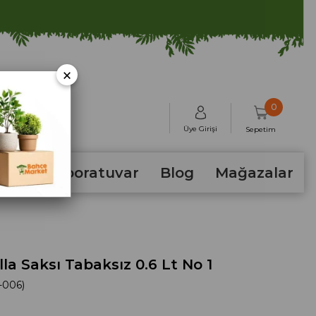
×
0
Üye Girişi
Sepetim
hum
Laboratuvar
Blog
Mağazalar
lla Saksı Tabaksız 0.6 Lt No 1
-006)