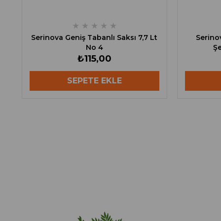
★
★
★
★
★
Serinova Geniş Tabanlı Saksı 7,7 Lt
Serinov
No 4
Şe
₺115,00
SEPETE EKLE