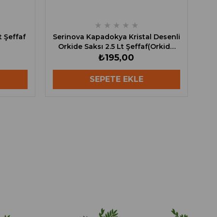
★
★
★
★
★
t Şeffaf
Serinova Kapadokya Kristal Desenli
Orkide Saksı 2.5 Lt Şeffaf(Orkide
Saksı)
₺195,00
SEPETE EKLE