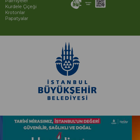
Palmiyeler
Kurdele Çiçeği
Krotonlar
Papatyalar