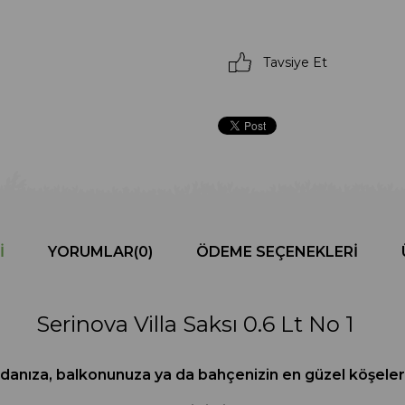
Tavsiye Et
I
YORUMLAR
(0)
ÖDEME SEÇENEKLERI
Serinova Villa Saksı 0.6 Lt No 1
a odanıza, balkonunuza ya da bahçenizin en güzel köşele