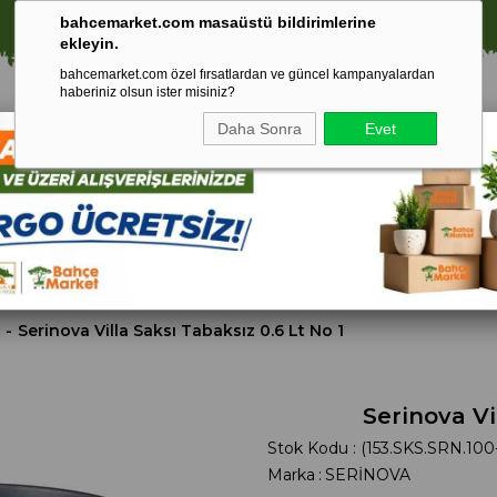
⚠️ SATIŞLARIMIZ YALNIZCA İSTANBUL İLİ İLE SINIRLIDIR.
bahcemarket.com masaüstü bildirimlerine
ekleyin.
bahcemarket.com özel fırsatlardan ve güncel kampanyalardan
haberiniz olsun ister misiniz?
Daha Sonra
Evet
Toprak Ve
Gübreler
To
ri
Torf
Serinova Villa Saksı Tabaksız 0.6 Lt No 1
Serinova Vi
Stok Kodu
(153.SKS.SRN.100
Marka
:
SERİNOVA