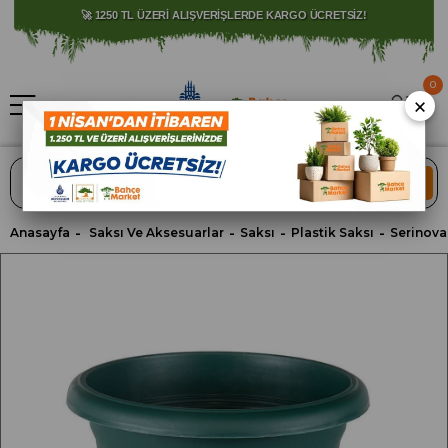
⚠️ SATIŞLARIMIZ YALNIZCA İSTANBUL İLİ İLE SINIRLIDIR.
🚀 1250 TL ÜZERİ ALIŞVERİŞLERDE KARGO ÜCRETSİZ!
0
×
ARA
Anasayfa
Saksı Ve Aksesuarlar
Saksı
Plastik Saksı