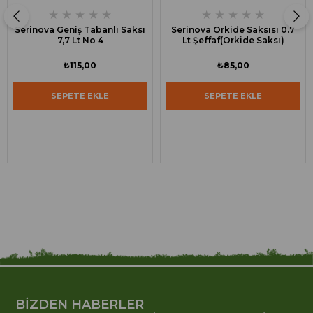
★
★
★
★
★
★
★
★
★
★
Serinova Geniş Tabanlı Saksı
Serinova Orkide Saksısı 0.7
7,7 Lt No 4
Lt Şeffaf(Orkide Saksı)
₺115,00
₺85,00
SEPETE EKLE
SEPETE EKLE
BİZDEN HABERLER