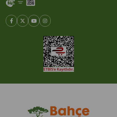
© 2005-2022 Ticimax E Ticaret Yazılımları ve E Ticaret Paketleri /
Ticimax Bilişim Teknolojileri A.Ş. Her Hakkı Saklıdır.