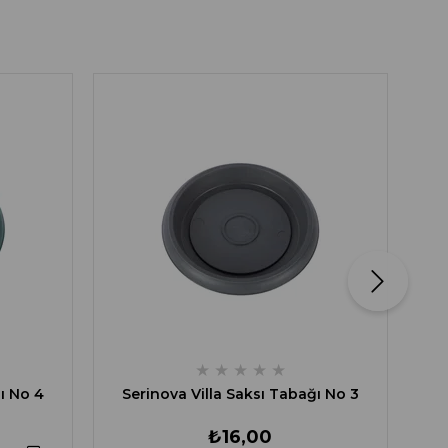
Se
★
★
★
★
★
ı No 4
Serinova Villa Saksı Tabağı No 3
₺16,00