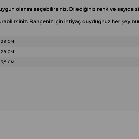
uygun olanını seçebilirsiniz. Dilediğiniz renk ve sayıda s
turabilirsiniz. Bahçeniz için ihtiyaç duyduğnuz her şe
29 CM
29 CM
3,5 CM