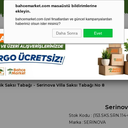
⚠️ SATIŞLARIMIZ YALNIZCA İSTANBUL İLİ İLE SINIRLIDIR.
bahcemarket.com masaüstü bildirimlerine
ekleyin.
bahcemarket.com özel fırsatlardan ve güncel kampanyalardan
haberiniz olsun ister misiniz?
Daha Sonra
Evet
Toprak Ve
Gübreler
To
ri
Torf
ik Saksı Tabağı
Serinova Villa Saksı Tabağı No 8
Serinov
Stok Kodu
(153.SKS.SRN.114-
Marka
:
SERİNOVA