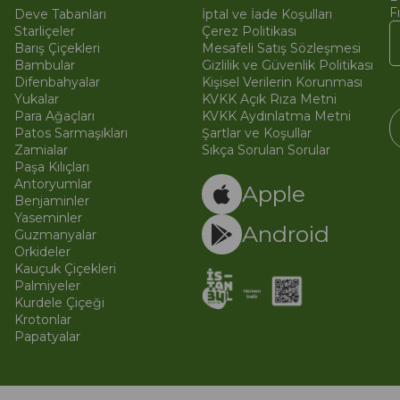
F
Deve Tabanları
İptal ve İade Koşulları
Starliçeler
Çerez Politikası
Barış Çiçekleri
Mesafeli Satış Sözleşmesi
Bambular
Gizlilik ve Güvenlik Politikası
Difenbahyalar
Kişisel Verilerin Korunması
Yukalar
KVKK Açık Rıza Metni
Para Ağaçları
KVKK Aydınlatma Metni
Patos Sarmaşıkları
Şartlar ve Koşullar
Zamialar
Sıkça Sorulan Sorular
Paşa Kılıçları
© 
Ti
Antoryumlar
Apple
Benjaminler
Yaseminler
Android
Guzmanyalar
Orkideler
Kauçuk Çiçekleri
Palmiyeler
Kurdele Çiçeği
Krotonlar
Papatyalar