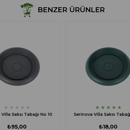
BENZER ÜRÜNLER
★
★
★
★
★
★
★
★
★
★
 Villa Saksı Tabağı No 10
Serinova Villa Saksı Tabağ
₺95,00
₺18,00