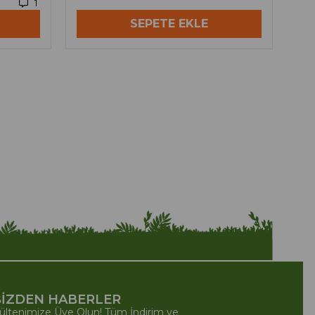
1
SEPETE EKLE
İZDEN HABERLER
ültenimize Üye Olun! Tüm İndirim ve