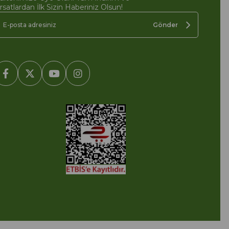
ırsatlardan İlk Sizin Haberiniz Olsun!
Gönder
2005-2022 Ticimax E Ticaret Yazılımları ve E Ticaret Paketleri /
cimax Bilişim Teknolojileri A.Ş. Her Hakkı Saklıdır.