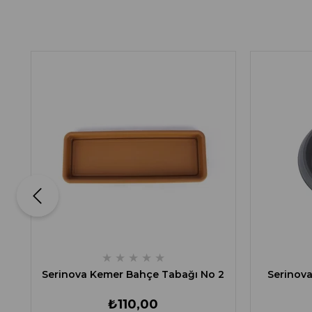
★
★
★
★
★
Serinova Kemer Bahçe Tabağı No 2
Serinova
₺110,00