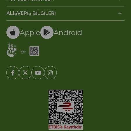
ALIŞVERİŞ BİLGİLERİ
Apple
Android
© 2005-2022 Ticimax E Ticaret Yazılımları ve E Ticaret Paketleri /
Ticimax Bilişim Teknolojileri A.Ş. Her Hakkı Saklıdır.