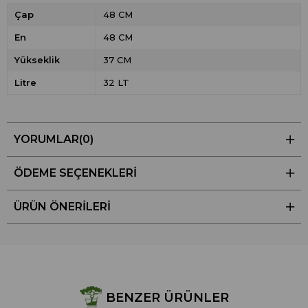
Çap
48 CM
En
48 CM
Yükseklik
37 CM
Litre
32 LT
YORUMLAR
(0)
ÖDEME SEÇENEKLERI
ÜRÜN ÖNERILERI
BENZER ÜRÜNLER