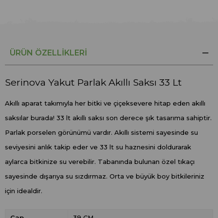
ÜRÜN ÖZELLIKLERI
Serinova Yakut Parlak Akıllı Saksı 33 Lt
Akıllı aparat takımıyla her bitki ve çiçeksevere hitap eden akıllı
saksılar burada! 33 lt akıllı saksı son derece şık tasarıma sahiptir.
Parlak porselen görünümü vardır. Akıllı sistemi sayesinde su
seviyesini anlık takip eder ve 33 lt su haznesini doldurarak
aylarca bitkinize su verebilir. Tabanında bulunan özel tıkaçı
sayesinde dışarıya su sızdırmaz. Orta ve büyük boy bitkileriniz
için idealdir.
Çap
39 CM