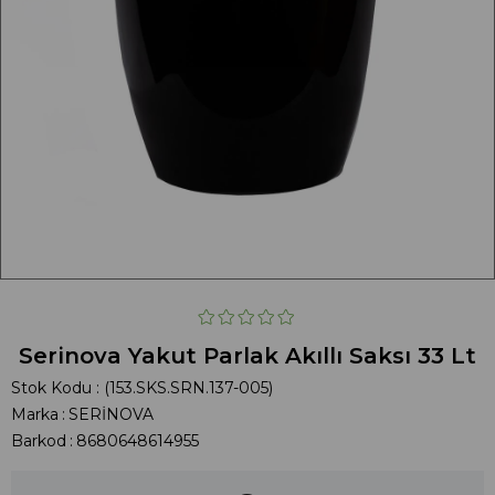
Serinova Yakut Parlak Akıllı Saksı 33 Lt
Stok Kodu
(153.SKS.SRN.137-005)
Marka
:
SERİNOVA
Barkod
:
8680648614955