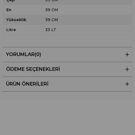
En
39 CM
Yükseklik
39 CM
Litre
33 LT
YORUMLAR
(0)
ÖDEME SEÇENEKLERI
ÜRÜN ÖNERILERI