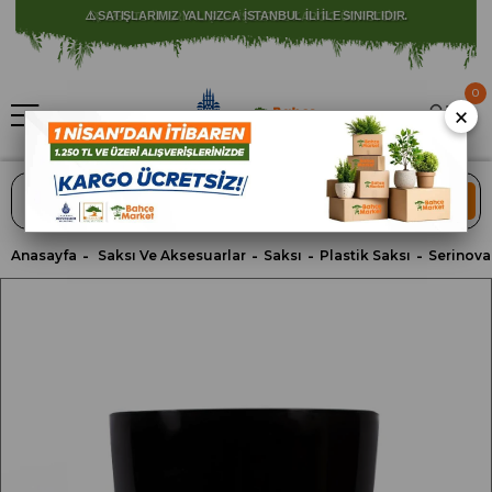
⚠️ SATIŞLARIMIZ YALNIZCA İSTANBUL İLİ İLE SINIRLIDIR.
0
×
ARA
Anasayfa
Saksı Ve Aksesuarlar
Saksı
Plastik Saksı