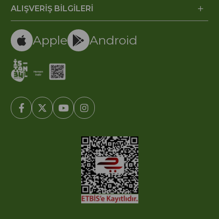
ALIŞVERİŞ BİLGİLERİ
Apple
Android
© 2005-2022 Ticimax E Ticaret Yazılımları ve E Ticaret Paketleri /
Ticimax Bilişim Teknolojileri A.Ş. Her Hakkı Saklıdır.