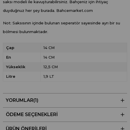
saksı modeli ile kavuşturabilirsiniz. Bahçeniz için ihtiyaç
duyduğnuz her şey burada. Bahcemarket.com
Not: Saksısının içinde bulunan seperatör sayesinde ayrı bir su
bölmesi bulunmaktadır.
Çap
14 CM
En
14 CM
Yükseklik
12,5 CM
Litre
1,9 LT
YORUMLAR
(1)
ÖDEME SEÇENEKLERI
ÜRÜN ÖNERILERI