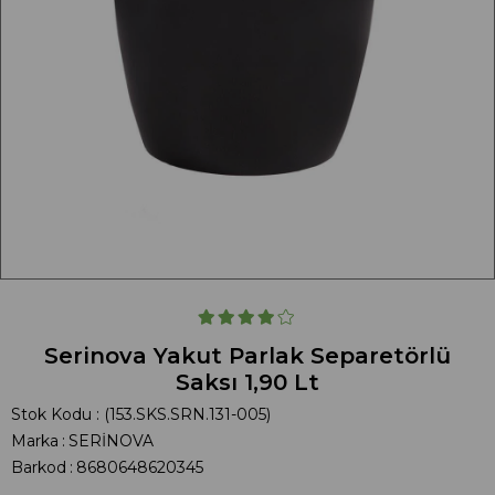
Serinova Yakut Parlak Separetörlü
Saksı 1,90 Lt
Stok Kodu
(153.SKS.SRN.131-005)
Marka
:
SERİNOVA
Barkod
:
8680648620345