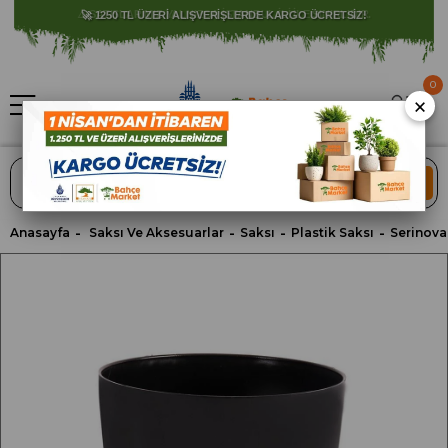
⚠️ SATIŞLARIMIZ YALNIZCA İSTANBUL İLİ İLE SINIRLIDIR.
0
×
ARA
Anasayfa
Saksı Ve Aksesuarlar
Saksı
Plastik Saksı