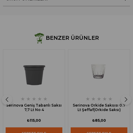
BENZER ÜRÜNLER
★
★
★
★
★
★
★
★
★
★
Serinova Geniş Tabanlı Saksı
Serinova Orkide Saksısı 0.7
7,7 Lt No 4
Lt Şeffaf(Orkide Saksı)
₺115,00
₺85,00