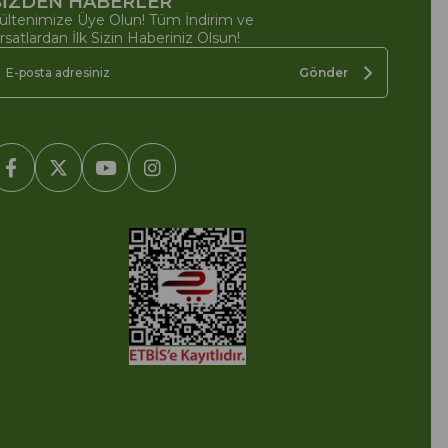
İZDEN HABERLER
ültenimize Üye Olun! Tüm İndirim ve
ırsatlardan İlk Sizin Haberiniz Olsun!
Gönder
2005-2022 Ticimax E Ticaret Yazılımları ve E Ticaret Paketleri /
cimax Bilişim Teknolojileri A.Ş. Her Hakkı Saklıdır.