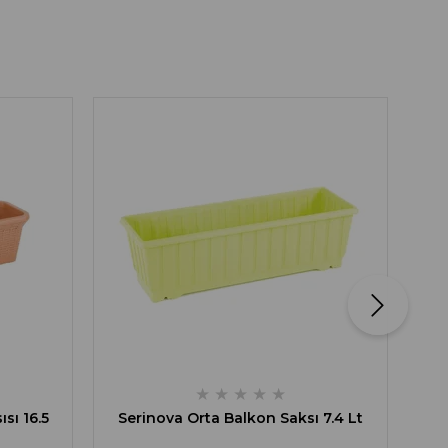
Se
★
★
★
★
★
sı 16.5
Serinova Orta Balkon Saksı 7.4 Lt