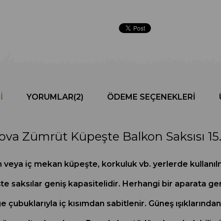
I
YORUMLAR
(2)
ÖDEME SEÇENEKLERI
ova Zümrüt Küpeşte Balkon Saksısı 15.
n veya iç mekan küpeşte, korkuluk vb. yerlerde kullanıl
 saksılar geniş kapasitelidir. Herhangi bir aparata g
ge çubuklarıyla iç kısımdan sabitlenir. Güneş ışıkları