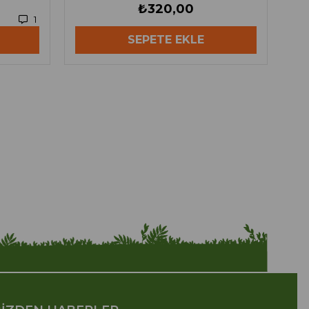
₺320,00
1
SEPETE EKLE