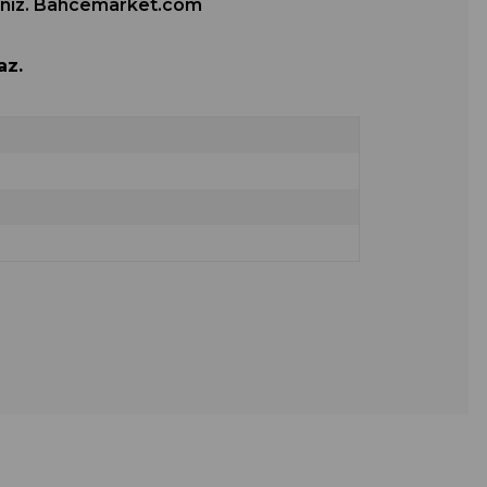
rsiniz. Bahcemarket.com
az.