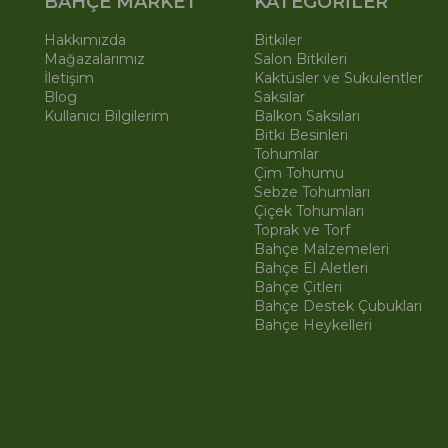
BAHÇE MARKET
KATEGORİLER
Hakkımızda
Bitkiler
Mağazalarımız
Salon Bitkileri
İletişim
Kaktüsler ve Sukulentler
Blog
Saksılar
Kullanıcı Bilgilerim
Balkon Saksıları
Bitki Besinleri
Tohumlar
Çim Tohumu
Sebze Tohumları
Çiçek Tohumları
Toprak ve Torf
Bahçe Malzemeleri
Bahçe El Aletleri
Bahçe Çitleri
Bahçe Destek Çubukları
Bahçe Heykelleri