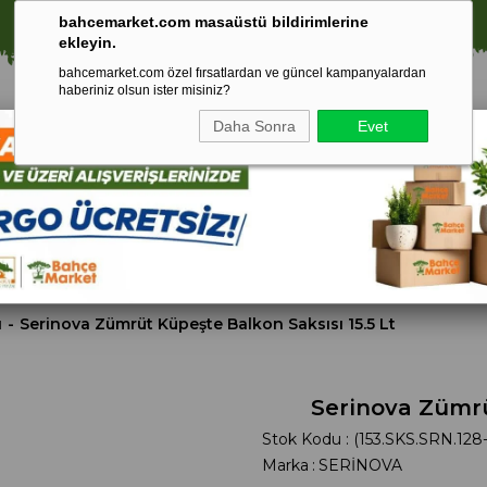
⚠️ SATIŞLARIMIZ YALNIZCA İSTANBUL İLİ İLE SINIRLIDIR.
bahcemarket.com masaüstü bildirimlerine
ekleyin.
bahcemarket.com özel fırsatlardan ve güncel kampanyalardan
haberiniz olsun ister misiniz?
Daha Sonra
Evet
Toprak Ve
Gübreler
To
ri
Torf
ı
Serinova Zümrüt Küpeşte Balkon Saksısı 15.5 Lt
Serinova Zümrü
Stok Kodu
(153.SKS.SRN.128
Marka
:
SERİNOVA