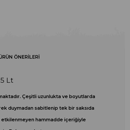
ÜRÜN ÖNERILERI
5 Lt
maktadır. Çeşitli uzunlukta ve boyutlarda
erek duymadan sabitlenip tek bir saksıda
ndan etkilenmeyen hammadde içeriğiyle