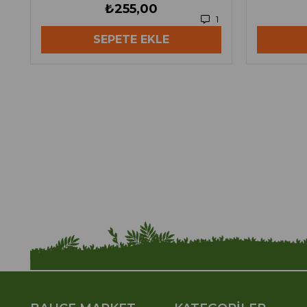
₺255,00
1
SEPETE EKLE