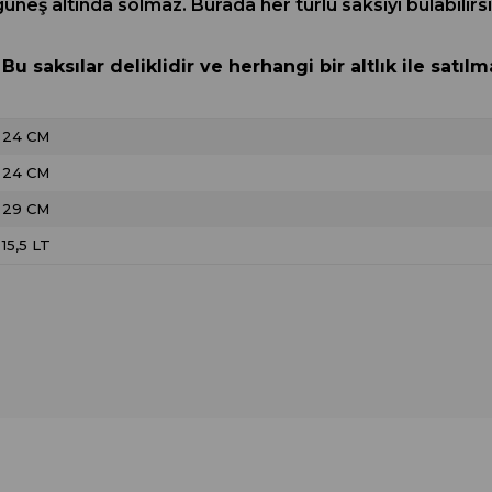
 güneş altında solmaz. Burada her türlü saksıyı bulabili
 Bu saksılar deliklidir ve herhangi bir altlık ile satılm
24 CM
24 CM
29 CM
15,5 LT