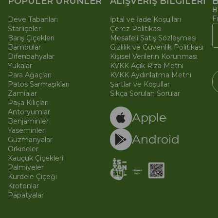
POPÜLER ÜRÜNLER
ALIŞVERİŞ BİLGİLERİ
B
B
F
Deve Tabanları
İptal ve İade Koşulları
Starliçeler
Çerez Politikası
Barış Çiçekleri
Mesafeli Satış Sözleşmesi
Bambular
Gizlilik ve Güvenlik Politikası
Difenbahyalar
Kişisel Verilerin Korunması
Yukalar
KVKK Açık Rıza Metni
Para Ağaçları
KVKK Aydınlatma Metni
Patos Sarmaşıkları
Şartlar ve Koşullar
Zamialar
Sıkça Sorulan Sorular
Paşa Kılıçları
© 
Ti
Antoryumlar
Apple
Benjaminler
Yaseminler
Android
Guzmanyalar
Orkideler
Kauçuk Çiçekleri
Palmiyeler
Kurdele Çiçeği
Krotonlar
Papatyalar