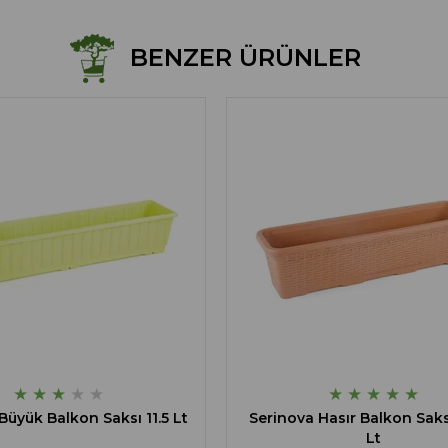
BENZER ÜRÜNLER
★
★
★
★
★
★
★
★
★
★
Büyük Balkon Saksı 11.5 Lt
Serinova Hasır Balkon Saksı
Lt